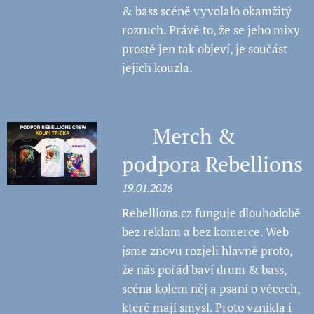
& bass scéně vyvolalo okamžitý
rozruch. Právě to, že se jeho mixy
prostě jen tak objeví, je součást
jejich kouzla.
🤝 Merch &
podpora Rebellions
19.01.2026
Rebellions.cz funguje dlouhodobě
bez reklam a bez komerce. Web
jsme znovu rozjeli hlavně proto,
že nás pořád baví drum & bass,
scéna kolem něj a psaní o věcech,
které mají smysl. Proto vznikla i