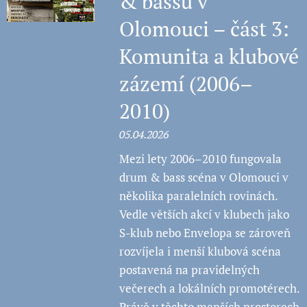
& bassu v
Olomouci – část 3:
Komunita a klubové
zázemí (2006–
2010)
05.04.2026
Mezi lety 2006–2010 fungovala
drum & bass scéna v Olomouci v
několika paralelních rovinách.
Vedle větších akcí v klubech jako
S-klub nebo Envelopa se zároveň
rozvíjela i menší klubová scéna
postavená na pravidelných
večerech a lokálních promotérech.
Právě v těchto menších prostorech