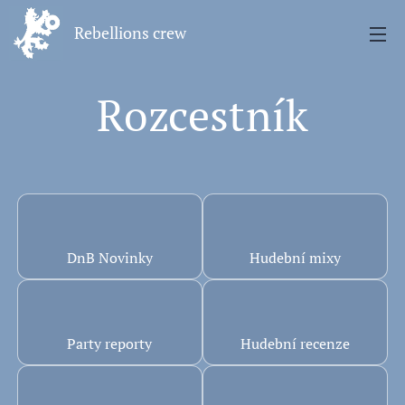
Rebellions crew
Rozcestník
💿
🎧
DnB Novinky
Hudební mixy
💥
🎶
Party reporty
Hudební recenze
📢
🗣️