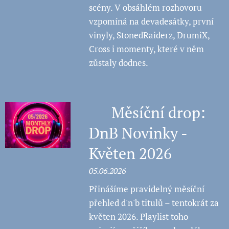
scény. V obsáhlém rozhovoru
vzpomíná na devadesátky, první
vinyly, StonedRaiderz, DrumiX,
Cross i momenty, které v něm
zůstaly dodnes.
💿 Měsíční drop:
DnB Novinky -
Květen 2026
05.06.2026
Přinášíme pravidelný měsíční
přehled d'n'b titulů – tentokrát za
květen 2026. Playlist toho