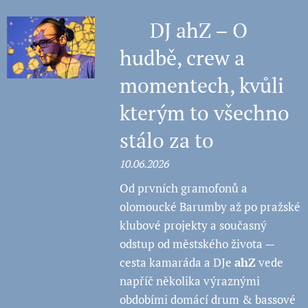
🗣️ DJ ahZ – O
hudbě, crew a
momentech, kvůli
kterým to všechno
stálo za to
10.06.2026
Od prvních gramofonů a
olomoucké Barumby až po pražské
klubové projekty a současný
odstup od městského života —
cesta kamaráda a DJe
ahZ
vede
napříč několika výraznými
obdobími domácí drum & bassové