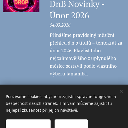
DnB Novinky -
Únor 2026
04.03.2026
Přinášíme pravidelný měsíční
přehled d'n'b titulů – tentokrát za
únor 2026. Playlist toho
nejzajímavějšího z uplynulého
měsíce sestavil podle vlastního
výběru Jamamba.
Používáme cookies, abychom zajistili správné fungování a
bezpečnost našich stránek. Tím vám můžeme zajistit tu
nejlepší zkušenost při jejich návštěvě.
Obrázky poskytl
Pexels
Přijmout nezbytné
Přijmout vše
Cookies