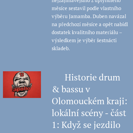
nejzajímavějšího z uplynulého
měsíce sestavil podle vlastního
výběru Jamamba. Duben navázal
na předchozí měsíce a opět nabídl
dostatek kvalitního materiálu –
výsledkem je výběr šestnácti
skladeb.
🧠 Historie drum
& bassu v
Olomouckém kraji:
lokální scény - část
1: Když se jezdilo