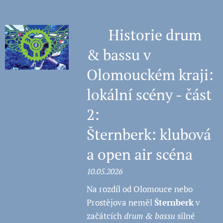
🧠 Historie drum
& bassu v
Olomouckém kraji:
lokální scény - část
2:
Šternberk: klubová
a open air scéna
10.05.2026
Na rozdíl od Olomouce nebo
Prostějova neměl
Šternberk
v
začátcích
drum & bassu
silné