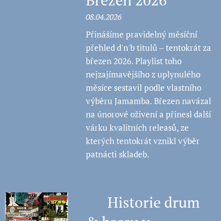
Březen 2026
08.04.2026
Přinášíme pravidelný měsíční
přehled d'n'b titulů – tentokrát za
březen 2026. Playlist toho
nejzajímavějšího z uplynulého
měsíce sestavil podle vlastního
výběru Jamamba. Březen navázal
na únorové oživení a přinesl další
várku kvalitních releasů, ze
kterých tentokrát vznikl výběr
patnácti skladeb.
🧠 Historie drum