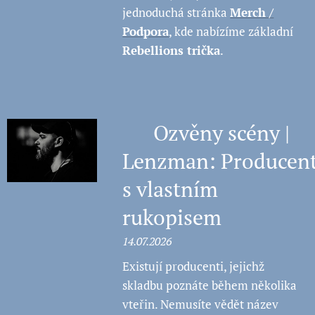
jednoduchá stránka
Merch /
Podpora
, kde nabízíme základní
Rebellions trička
.
🎼 Ozvěny scény |
Lenzman: Producen
s vlastním
rukopisem
14.07.2026
Existují producenti, jejichž
skladbu poznáte během několika
vteřin. Nemusíte vědět název