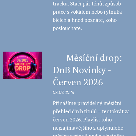
tracku. Stačí pár tónů, způsob
práce s vokálem nebo rytmika
bicích a hned poznáte, koho
posloucháte.
💿 Měsíční drop:
DnB Novinky -
Červen 2026
03.07.2026
Přinášíme pravidelný měsíční
přehled d'n'b titulů – tentokrát za
červen 2026. Playlist toho
nejzajímavějšího z uplynulého
měsíce sestavil podle vlastního