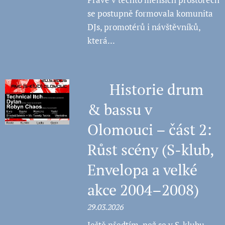
se postupně formovala komunita
DJs, promotérů i návštěvníků,
která...
🧠 Historie drum
& bassu v
Olomouci – část 2:
Růst scény (S-klub,
Envelopa a velké
akce 2004–2008)
29.03.2026
Ještě předtím, než se v S-klubu