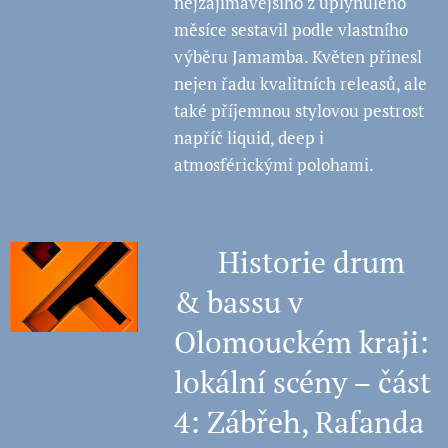
nejzajímavějšího z uplynulého
měsíce sestavil podle vlastního
výběru Jamamba. Květen přinesl
nejen řadu kvalitních releasů, ale
také příjemnou stylovou pestrost
napříč liquid, deep i
atmosférickými polohami.
🧠 Historie drum
& bassu v
Olomouckém kraji:
lokální scény – část
4: Zábřeh, Rafanda