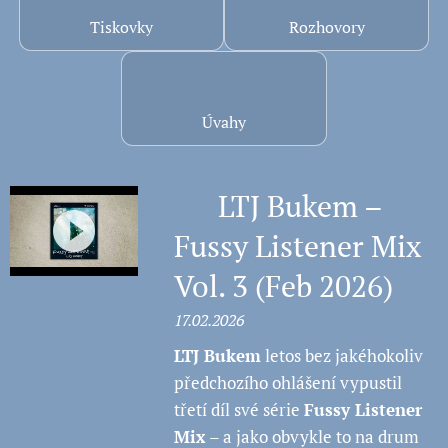
Tiskovky
Rozhovory
🧠
Úvahy
🎧 LTJ Bukem –
Fussy Listener Mix
Vol. 3 (Feb 2026)
17.02.2026
LTJ Bukem
letos bez jakéhokoliv
předchozího ohlášení vypustil
třetí díl své série
Fussy Listener
Mix
– a jako obvykle to na drum