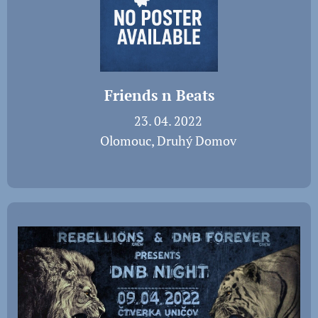
Friends n Beats
📅 23. 04. 2022
📍 Olomouc, Druhý Domov