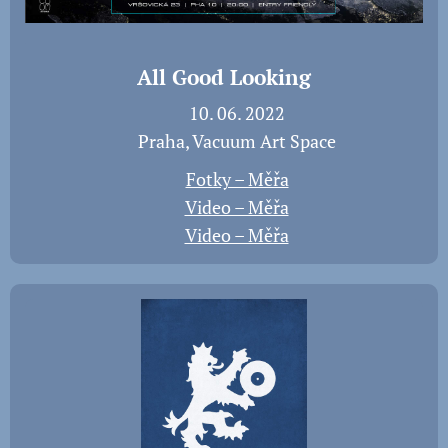
All Good Looking
📅 10. 06. 2022
📍 Praha, Vacuum Art Space
📸
Fotky – Měřa
🎬
Video – Měřa
🎬
Video – Měřa