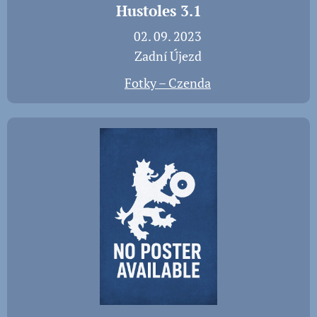
Hustoles 3.1
📅 02. 09. 2023
📍 Zadní Újezd
📸
Fotky – Czenda