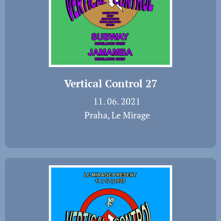
Vertical Control 27
📅 11. 06. 2021
📍 Praha, Le Mirage