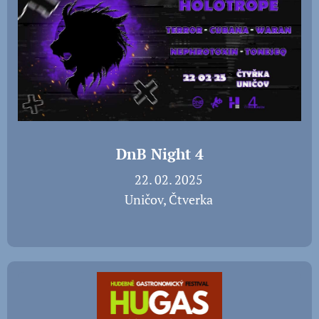
DnB Night 4
📅 22. 02. 2025
📍 Uničov, Čtverka