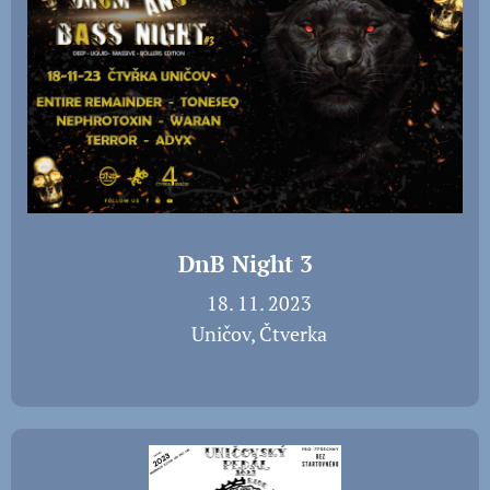
DnB Night 3
📅 18. 11. 2023
📍 Uničov, Čtverka