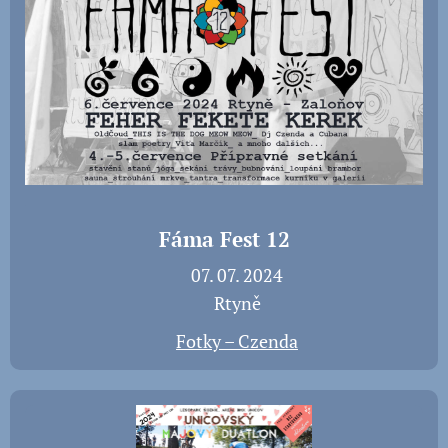
Fáma Fest 12
📅 07. 07. 2024
📍 Rtyně
📸
Fotky – Czenda