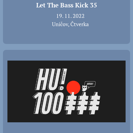
Let The Bass Kick 35
📅 19. 11. 2022
📍 Uničov, Čtverka