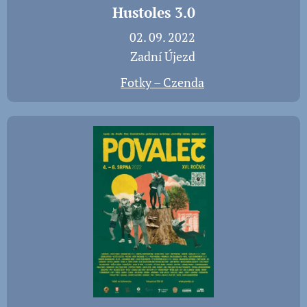
Hustoles 3.0
📅 02. 09. 2022
📍 Zadní Újezd
📸
Fotky – Czenda