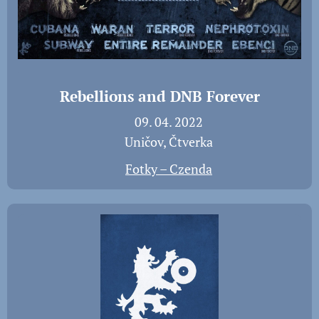
Rebellions and DNB Forever
📅 09. 04. 2022
📍 Uničov, Čtverka
📸
Fotky – Czenda