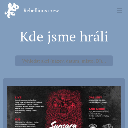
Rebellions crew
Kde jsme hráli