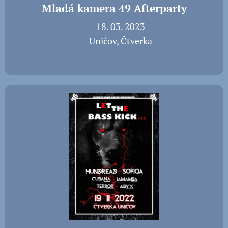
Mladá kamera 49 Afterparty
📅 18. 03. 2023
📍 Uničov, Čtverka