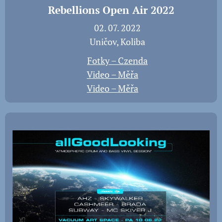
Rebellions Open Air 2022
📅 02. 07. 2022
📍 Uničov, Koliba
📸
Fotky – Czenda
🎬
Video – Měřa
🎬
Video – Měřa