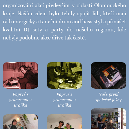
organizování akcí především v oblasti Olomouckého
kraje. Naším cílem bylo tehdy spojit lidi, kteří mají
rádi energický a taneční drum and bass styl a přinášet
kvalitní DJ sety a party do našeho regionu, kde
nebyly podobné akce dříve tak časté.
Poprvé s
Poprvé s
Naše první
gramcema u
gramcema u
společné fošny
Broňka
Broňka