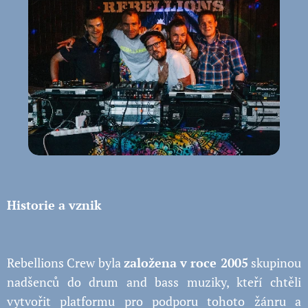
Historie a vznik
Rebellions Crew byla
založena v roce 2005
skupinou
nadšenců do drum and bass muziky, kteří chtěli
vytvořit platformu pro podporu tohoto žánru a