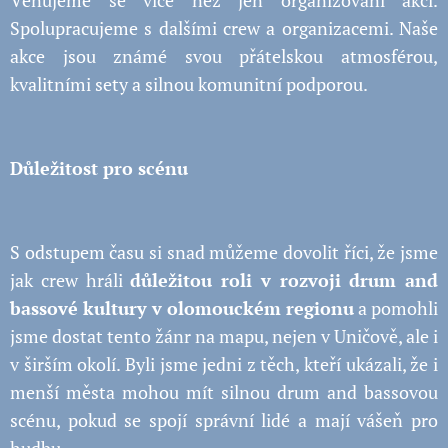
Věnujeme se více než jen organizování akcí.
Spolupracujeme s dalšími crew a organizacemi. Naše
akce jsou známé svou přátelskou atmosférou,
kvalitními sety a silnou komunitní podporou.
Důležitost pro scénu
S odstupem času si snad můžeme dovolit říci, že jsme
jak crew hráli
důležitou roli v rozvoji drum and
bassové kultury v olomouckém regionu
a pomohli
jsme dostat tento žánr na mapu, nejen v Uničově, ale i
v širším okolí. Byli jsme jedni z těch, kteří ukázali, že i
menší města mohou mít silnou drum and bassovou
scénu, pokud se spojí správní lidé a mají vášeň pro