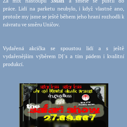
Za mix nastoupil
3Man
a směle se pustil do
práce.
Lidí na parketu
neubylo, i když vlastně ano,
protože my jsme se ještě během jeho hraní rozhodli k
návratu ve směru Uničov.
Vydařená akcička se spoustou lidí a s ještě
vydařenějším výběrem DJ´s a tím pádem i kvalitní
produkcí.