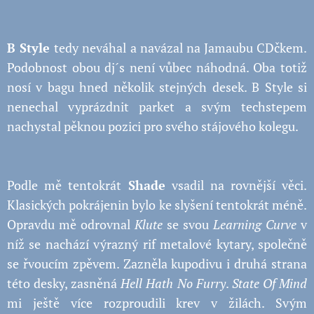
B Style
tedy neváhal a
navázal na Jamaubu CDčkem.
Podobnost obou dj´s není vůbec náhodná. Oba totiž
nosí v bagu hned několik stejných desek.
B Style
si
nenechal vyprázdnit parket a svým techstepem
nachystal pěknou pozici pro svého stájového kolegu.
Podle mě tentokrát
Shade
vsadil na rovnější věci.
Klasických pokrájenin bylo ke slyšení tentokrát méně.
Opravdu mě odrovnal
Klute
se svou
Learning Curve
v
níž se nachází výrazný rif metalové kytary, společně
se řvoucím zpěvem. Zazněla kupodivu i druhá strana
této desky, zasněná
Hell Hath No Furry
.
State Of Mind
mi ještě více rozproudili krev v žilách. Svým