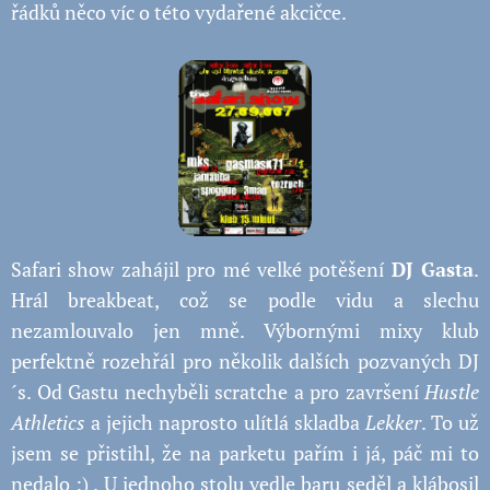
řádků něco víc o této vydařené akcičce.
Safari show zahájil pro mé velké potěšení
DJ Gasta
.
Hrál breakbeat, což se podle vidu a slechu
nezamlouvalo jen mně. Výbornými mixy klub
perfektně rozehřál pro několik dalších pozvaných DJ
´s. Od Gastu nechyběli scratche a pro završení
Hustle
Athletics
a jejich naprosto ulítlá skladba
Lekker
. To už
jsem se přistihl, že na parketu pařím i já, páč mi to
nedalo
:)
. U jednoho stolu vedle baru seděl a klábosil