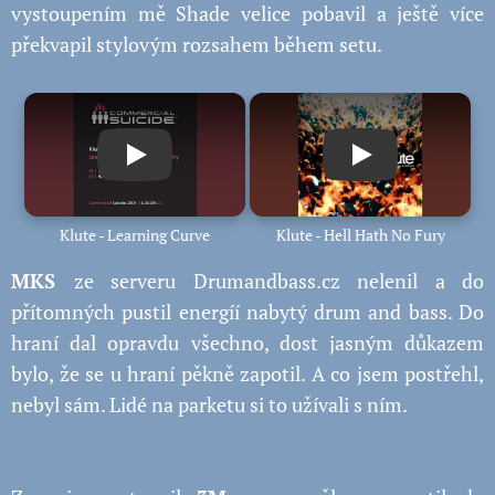
vystoupením mě Shade velice pobavil a ještě více
překvapil stylovým rozsahem během setu.
Play
Play
Klute - Learning Curve
Klute - Hell Hath No Fury
MKS
ze serveru
Drumandbass.cz nelenil a do
přítomných pustil energíí nabytý drum and bass. Do
hraní dal opravdu všechno, dost jasným důkazem
bylo, že se u hraní pěkně zapotil. A co jsem postřehl,
nebyl sám. Lidé na parketu si to užívali s ním.