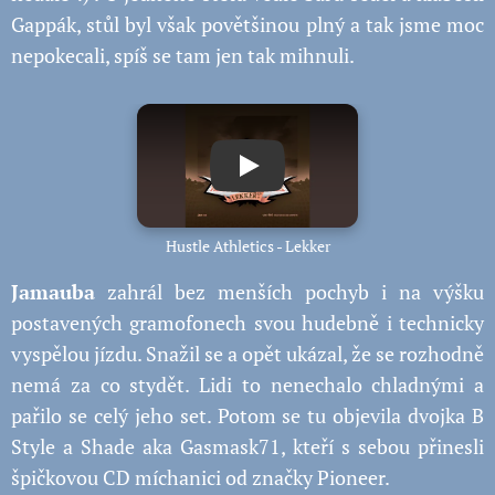
Gappák, stůl byl však povětšinou plný a tak jsme moc
nepokecali, spíš se tam jen tak mihnuli.
Play
Hustle Athletics - Lekker
Jamauba
zahrál bez menších pochyb i na výšku
postavených gramofonech svou hudebně i technicky
vyspělou jízdu. Snažil se a opět ukázal, že se rozhodně
nemá za co stydět. Lidi to nenechalo chladnými a
pařilo se celý jeho set. Potom se tu objevila dvojka
B
Style
a
Shade
aka Gasmask71, kteří s sebou přinesli
špičkovou CD míchanici od značky Pioneer.