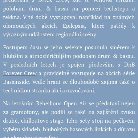
polohám drum & bassu na pomezí techstepu a
tekkna. V té době vystupoval například na známých
olomouckých akcích Epilepsia, které patřily k
výrazným událostem regionální scény.
Postupem času se jeho selekce posunula směrem k
hlubším a atmosféričtějším podobám drum & bassu.
V posledních letech je spojen především s
DnB
Forever Crew
a pravidelně vystupuje na akcích série
Bassinside. Vedle hraní se dlouhodobě zajímá také o
technickou stránku akcí a ozvučování.
Na letošním Rebellions Open Air se představí nejen
za gramofony, ale podílí se také na zajištění zvuku
druhé, chilloutové stage. Jeho sety stojí na pečlivém
výběru skladeb, hlubokých basových linkách a důrazu
na plynulou atmosféru.