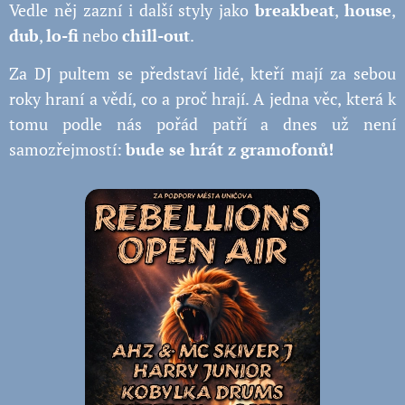
Vedle něj zazní i další styly jako
breakbeat
,
house
,
dub
,
lo-fi
nebo
chill-out
.
Za DJ pultem se představí lidé, kteří mají za sebou
roky hraní a vědí, co a proč hrají. A jedna věc, která k
tomu podle nás pořád patří a dnes už není
samozřejmostí:
bude se hrát z gramofonů!