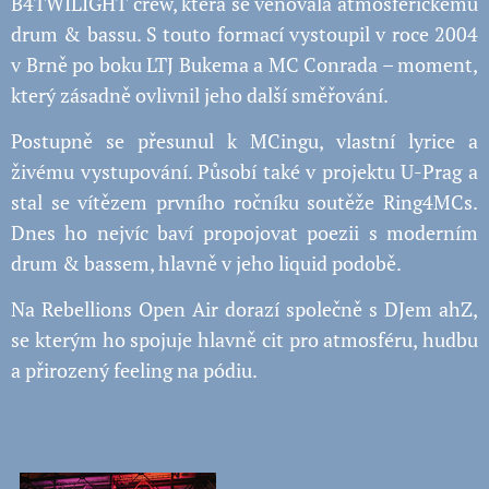
B4TWILIGHT crew, která se věnovala atmosférickému
drum & bassu. S touto formací vystoupil v roce 2004
v Brně po boku LTJ Bukema a MC Conrada – moment,
který zásadně ovlivnil jeho další směřování.
Postupně se přesunul k MCingu, vlastní lyrice a
živému vystupování. Působí také v projektu U-Prag a
stal se vítězem prvního ročníku soutěže Ring4MCs.
Dnes ho nejvíc baví propojovat poezii s moderním
drum & bassem, hlavně v jeho liquid podobě.
Na Rebellions Open Air dorazí společně s DJem ahZ,
se kterým ho spojuje hlavně cit pro atmosféru, hudbu
a přirozený feeling na pódiu.