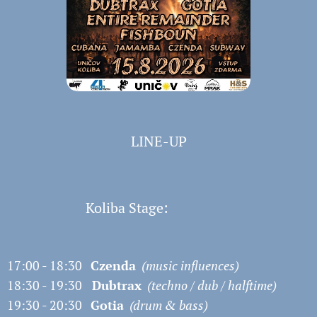
LINE-UP
Koliba Stage:
17:00 - 18:30
Czenda
(music influences)
18:30 - 19:30
Dubtrax
(techno / dub / halftime)
19:30 - 20:30
Gotia
(drum & bass)