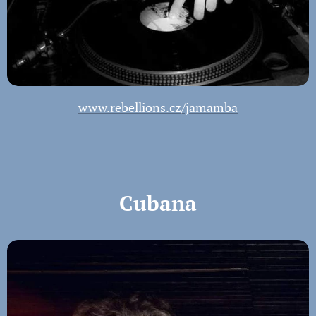
www.rebellions.cz/jamamba
Cubana