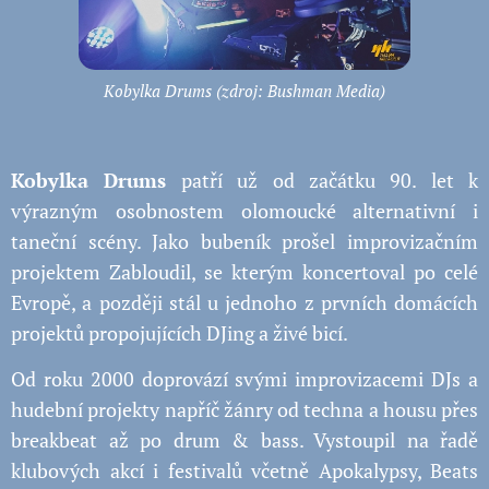
Kobylka Drums (zdroj: Bushman Media)
Kobylka Drums
patří už od začátku 90. let k
výrazným osobnostem olomoucké alternativní i
taneční scény. Jako bubeník prošel improvizačním
projektem Zabloudil, se kterým koncertoval po celé
Evropě, a později stál u jednoho z prvních domácích
projektů propojujících DJing a živé bicí.
Od roku 2000 doprovází svými improvizacemi DJs a
hudební projekty napříč žánry od techna a housu přes
breakbeat až po drum & bass. Vystoupil na řadě
klubových akcí i festivalů včetně Apokalypsy, Beats