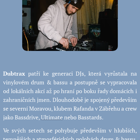
Dubtrax
patří ke generaci DJs, která vyrůstala na
vinylovém drum & bassu a postupně se vypracovala
od lokálních akcí až po hraní po boku řady domácích i
zahraničních jmen. Dlouhodobě je spojený především
se severní Moravou, klubem Rafanda v Zábřehu a crew
jako Bassdrive,
Ultimate
nebo Basstards.
Ve svých setech se pohybuje především v hlubších,
temnějších a atmosférických polohách drum & bassu.