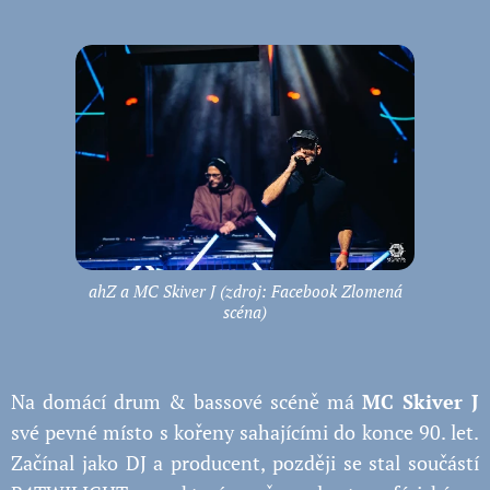
ahZ a MC Skiver J (zdroj: Facebook Zlomená
scéna)
Na domácí drum & bassové scéně má
MC Skiver J
své pevné místo s kořeny sahajícími do konce 90. let.
Začínal jako DJ a producent, později se stal součástí