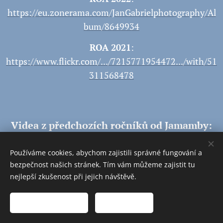
https://eu.zonerama.com/JanGabrielphotography/Al
bum/8649934
ROA 2021
:
https://www.flickr.com/.../7215771954472.../with/51
311568478
Videa z předchozích ročníků od Jamamby:
Používáme cookies, abychom zajistili správné fungování a
bezpečnost našich stránek. Tím vám můžeme zajistit tu
nejlepší zkušenost při jejich návštěvě.
Přijmout nezbytné
Přijmout vše