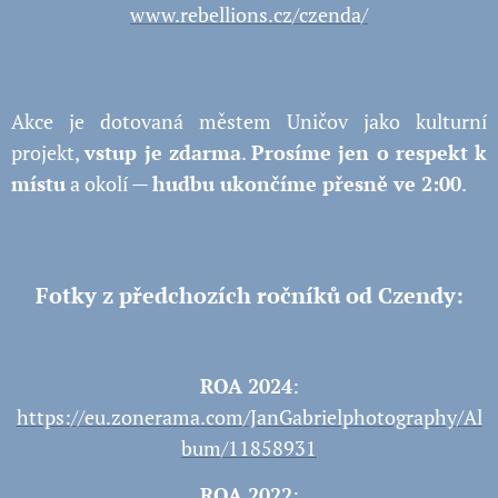
www.rebellions.cz/czenda/
Akce je dotovaná městem Uničov jako kulturní
projekt,
vstup je zdarma
.
Prosíme jen o respekt k
místu
a okolí —
hudbu ukončíme přesně ve 2:00
.
Fotky z předchozích ročníků od Czendy:
ROA 2024
:
https://eu.zonerama.com/JanGabrielphotography/Al
bum/11858931
ROA 2022
: