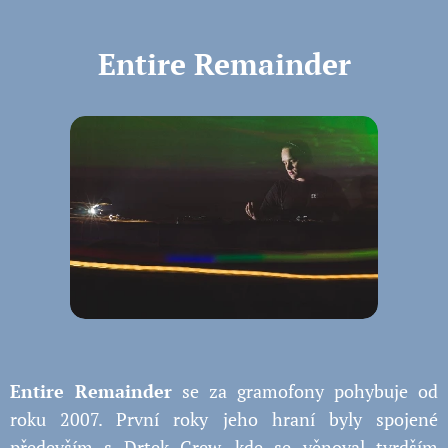
Entire Remainder
Entire Remainder
se za gramofony pohybuje od
roku 2007. První roky jeho hraní byly spojené
především s Drtek Crew, kde se věnoval tvrdším