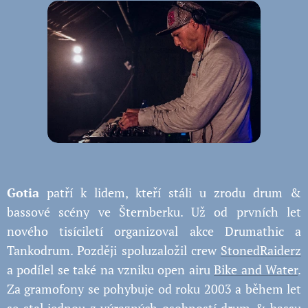
Gotia
patří k lidem, kteří stáli u zrodu drum &
bassové scény ve Šternberku. Už od prvních let
nového tisíciletí organizoval akce Drumathic a
Tankodrum. Později spoluzaložil crew
StonedRaiderz
a podílel se také na vzniku open airu
Bike and Water
.
Za gramofony se pohybuje od roku 2003 a během let
se stal jednou z výrazných osobností drum & bassu