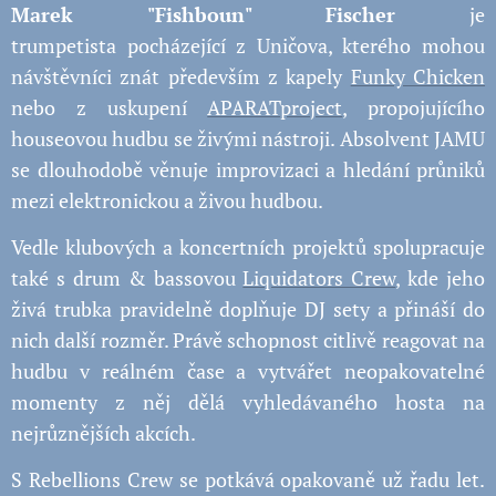
Marek "Fishboun" Fischer
je
trumpetista pocházející z Uničova, kterého mohou
návštěvníci znát především z kapely
Funky Chicken
nebo z uskupení
APARATproject
, propojujícího
houseovou hudbu se živými nástroji. Absolvent JAMU
se dlouhodobě věnuje improvizaci a hledání průniků
mezi elektronickou a živou hudbou.
Vedle klubových a koncertních projektů spolupracuje
také s drum & bassovou
Liquidators Crew
, kde jeho
živá trubka pravidelně doplňuje DJ sety a přináší do
nich další rozměr. Právě schopnost citlivě reagovat na
hudbu v reálném čase a vytvářet neopakovatelné
momenty z něj dělá vyhledávaného hosta na
nejrůznějších akcích.
S Rebellions Crew se potkává opakovaně už řadu let.