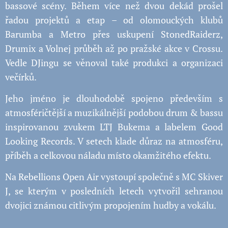
bassové scény. Během více než dvou dekád prošel
řadou projektů a etap – od olomouckých klubů
Barumba a Metro přes uskupení StonedRaiderz,
Drumix a Volnej průběh až po pražské akce v Crossu.
Vedle DJingu se věnoval také produkci a organizaci
večírků.
Jeho jméno je dlouhodobě spojeno především s
atmosféričtější a muzikálnější podobou drum & bassu
inspirovanou zvukem LTJ Bukema a labelem Good
Looking Records. V setech klade důraz na atmosféru,
příběh a celkovou náladu místo okamžitého efektu.
Na Rebellions Open Air vystoupí společně s MC Skiver
J, se kterým v posledních letech vytvořil sehranou
dvojici známou citlivým propojením hudby a vokálu.