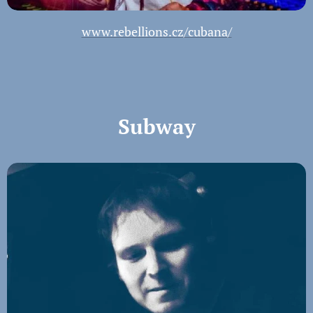
www.rebellions.cz/cubana/
Subway