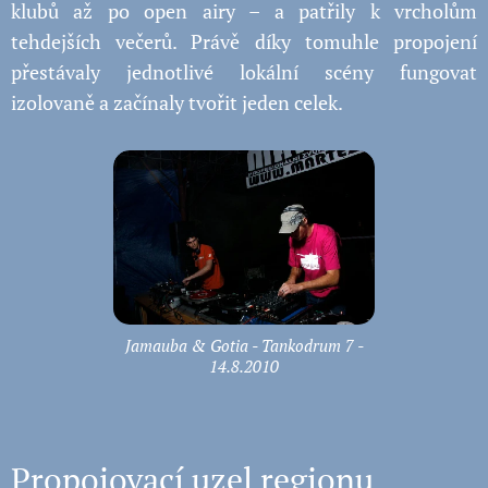
klubů až po open airy – a patřily k vrcholům
tehdejších večerů. Právě díky tomuhle propojení
přestávaly jednotlivé lokální scény fungovat
izolovaně a začínaly tvořit jeden celek.
Jamauba & Gotia - Tankodrum 7 -
14.8.2010
Propojovací uzel regionu