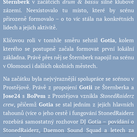
Šternberk
v začátcích
drum & bassu
silné klubové
zázemí. Neexistovalo tu místo, které by scénu
přirozeně formovalo – o to víc stála na konkrétních
lidech a jejich aktivitě.
Klíčovou roli v tomhle směru sehrál
Gotia
, kolem
kterého se postupně začala formovat první lokální
základna. Právě přes něj se Šternberk napojil na scénu
v Olomouci i dalších okolních městech.
Na začátku byla nejvýraznější spolupráce se scénou v
Prostějově. Právě z propojení
Gotii
ze Šternberka a
Jose24
s
BoP
em
z Prostějova vznikla
StonedRaiderz
crew
, přičemž
Gotia
se stal jedním z jejích hlavních
tahounů (více o jeho cestě i fungování StonedRaiderz
rozebírá samostatný rozhovor
DJ Gotia – povídání o
StonedRaiderz, Daemon Sound Squad a letech za