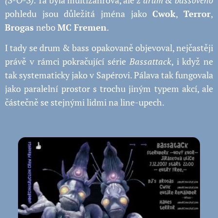
(S-O-S)
. Ta byla multižánrová, ale z
drum & bassovéh
o
pohledu jsou důležitá jména jako
Cwok
,
Terror
,
Brogas
nebo
MC Fremen
.
I tady se drum & bass opakovaně objevoval, nejčastěji
právě v rámci pokračující série
Bassattack
, i když ne
tak systematicky jako v Sapérovi. Pálava tak fungovala
jako paralelní prostor s trochu jiným typem akcí, ale
částečně se stejnými lidmi na line-upech.