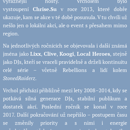
výraznější hosty. Vrcholem bylo
vystoupení
Chrise.Su
v roce 2013, které dobře
ukazuje, kam se akce v té době posunula. V tu chvíli už
nešlo jen o lokální akci, ale o event s přesahem mimo
region.
Na jednotlivých ročnících se objevovala i další známá
jména jako
Lixx
,
Clive
,
Koogi
,
Local Heroes
, stejně
jako DJs, kteří se vraceli pravidelně a drželi kontinuitu
celé série – včetně Rebellions a lidí kolem
StonedRaiderz
.
Vrchol přichází přibližně mezi lety 2008–2014, kdy se
potkává silná generace DJs, stabilní publikum a
dostatek akcí. Poslední ročník se konal v roce
2017. Další pokračování už nepřišlo – postupem času
se změnily priority a s nimi i energie