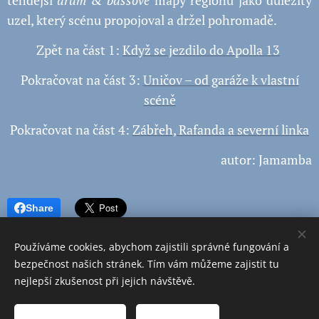
uzel, který scénu propojoval a držel pohromadě.
Zpět na část 1:
Když se jezdilo do Apolla 13
Pokračovat na část 3:
Uničov – od garáže k vlastní
scéně
Pokračovat na část 4:
Zábřeh, Rafanda a severní linka
autor: Jamamba
Share
Používáme cookies, abychom zajistili správné fungování a
bezpečnost našich stránek. Tím vám můžeme zajistit tu
nejlepší zkušenost při jejich návštěvě.
Obrázky poskytl
Pexels
Přijmout nezbytné
Přijmout vše