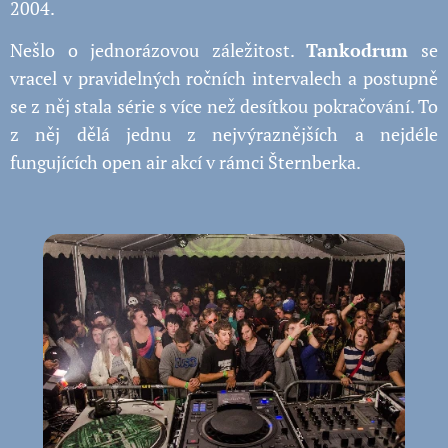
2004.
Nešlo o jednorázovou záležitost.
Tankodrum
se
vracel v pravidelných ročních intervalech a postupně
se z něj stala série s více než desítkou pokračování. To
z něj dělá jednu z nejvýraznějších a nejdéle
fungujících open air akcí v rámci Šternberka.