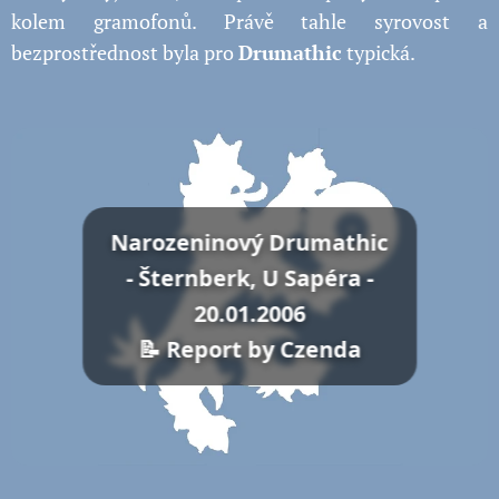
kolem gramofonů. Právě tahle syrovost a
bezprostřednost byla pro
Drumathic
typická.
Narozeninový Drumathic
- Šternberk, U Sapéra -
20.01.2006
📝 Report by Czenda