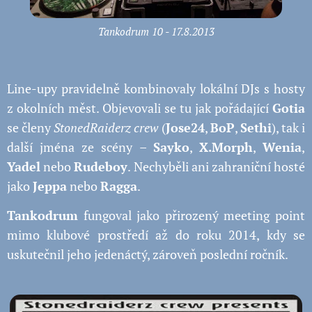
Tankodrum 10 - 17.8.2013
Line-upy pravidelně kombinovaly lokální DJs s hosty
z okolních měst. Objevovali se tu jak pořádající
Gotia
se členy
StonedRaiderz crew
(
Jose24
,
BoP
,
Sethi
), tak i
další jména ze scény –
S
ayko
,
X.Morph
,
Wenia
,
Yadel
nebo
Rudeboy
. Nechyběli ani zahraniční hosté
jako
Jeppa
nebo
Ragga
.
Tankodrum
fungoval jako přirozený meeting point
mimo klubové prostředí až do roku 2014, kdy se
uskutečnil jeho jedenáctý, zároveň poslední ročník.