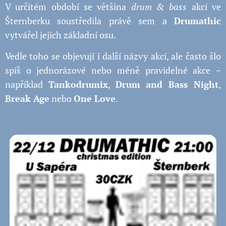
V určitém období se většina
drum & bass
akcí ve
Šternberku soustředila právě sem a
Drumathic
vytvářel jejich základní osu.
Vedle toho se objevují i další názvy akcí, ale často šlo
spíš o jednorázové nebo méně pravidelné akce –
například
Tankodrumix
,
Drum and Bass Night
,
Break Age
nebo
One Love
.