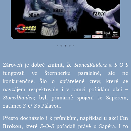
Zároveň je dobré zmínit, že
StonedRaiderz
a
S-O-S
fungovali ve Šternberku paralelně, ale ne
konkurenčně. Šlo o spřátelené crew, které se
navzájem respektovaly i v rámci pořádání akcí –
StonedRaiderz
byli primárně spojení se Sapérem,
zatímco
S-O-S
s Pálavou.
Přesto docházelo i k průnikům, například u akcí
I'm
Broken
, které
S-O-S
pořádali právě u Sapéra. I to