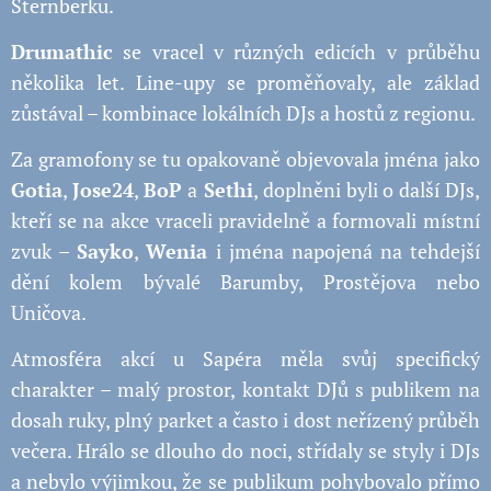
Šternberku.
Drumathic
se vracel v různých edicích v průběhu
několika let. Line-upy se proměňovaly, ale základ
zůstával – kombinace lokálních DJs a hostů z regionu.
Za gramofony se tu opakovaně objevovala jména jako
Gotia
,
Jose24
,
BoP
a
Sethi
, doplněni byli o další DJs,
kteří se na akce vraceli pravidelně a formovali místní
zvuk –
Sayko
,
Wenia
i jména napojená na tehdejší
dění kolem bývalé Barumby, Prostějova nebo
Uničova.
Atmosféra akcí u Sapéra měla svůj specifický
charakter – malý prostor, kontakt DJů s publikem na
dosah ruky, plný parket a často i dost neřízený průběh
večera. Hrálo se dlouho do noci, střídaly se styly i DJs
a nebylo výjimkou, že se publikum pohybovalo přímo