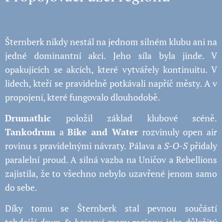
Šternberk nikdy nestál na jednom silném klubu ani na
jedné dominantní akci. Jeho síla byla jinde. V
opakujících se akcích, které vytvářely kontinuitu. V
lidech, kteří se pravidelně potkávali napříč městy. A v
propojení, které fungovalo dlouhodobě.
Drumathic
položil základ klubové scéně.
Tankodrum
a
Bike and Water
rozvinuly open air
rovinu s pravidelnými návraty. Pálava a
S-O-S
přidaly
paralelní proud. A silná vazba na Uničov a Rebellions
zajistila, že to všechno nebylo uzavřené jenom samo
do sebe.
Díky tomu se Šternberk stal pevnou součástí
tehdejší
drum & bassové
mapy regionu jako důležitý