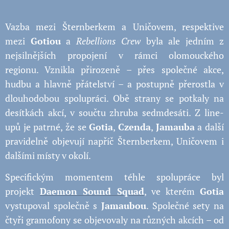
Vazba mezi Šternberkem a Uničovem, respektive
mezi
Gotiou
a
Rebellions Crew
byla ale jedním z
nejsilnějších propojení v rámci olomouckého
regionu. Vznikla přirozeně – přes společné akce,
hudbu a hlavně přátelství – a postupně přerostla v
dlouhodobou spolupráci. Obě strany se potkaly na
desítkách akcí, v součtu zhruba sedmdesáti. Z line-
upů je patrné, že se
Gotia
,
Czenda
,
Jamauba
a další
pravidelně objevují napříč Šternberkem, Uničovem i
dalšími místy v okolí.
Specifickým momentem téhle spolupráce byl
projekt
Daemon Sound Squad
, ve kterém
Gotia
vystupoval společně s
Jamaubou
. Společné sety na
čtyři gramofony se objevovaly na různých akcích – od