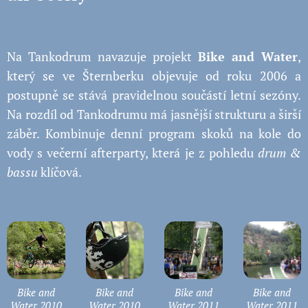
Na Tankodrum navazuje projekt
Bike and Water
,
který se ve Šternberku objevuje od roku 2006 a
postupně se stává pravidelnou součástí letní sezóny.
Na rozdíl od Tankodrumu má jasnější strukturu a širší
záběr. Kombinuje denní program skoků na kole do
vody s večerní afterparty, která je z pohledu
drum &
bassu
klíčová.
Bike and
Bike and
Bike and
Bike and
Water 2010
Water 2010
Water 2011
Water 2011