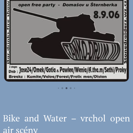
Bike and Water – vrchol open
air scény