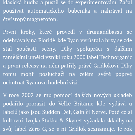
klasická hudba a pustil se do experimentování. Začal
používat automatického bubeníka a nahrával na
čtyřstopý magnetofon.
První kroky, které provedl v drumandbassu se
odehrávaly na Floridě, kde Ryan vyrůstal a brzy se zde
stal součástí scény. Díky spolupráci s dalšími
tamějšími umělci vznikl roku 2000 label Technorganic
a první releasy na něm patřily právě Gridlokovi. Díky
tomu mohli posluchači na celém světě poprvé
ochutnat Ryanovu hudební vizi.
V roce 2002 se mu pomocí dalších nových skladeb
podařilo prorazit do Velké Británie kde vydává u
labelů jako jsou Sudden Def, Gain či Nerve. Poté co si
kultovní dvojka Stakka & Skynet vyžádala skladby na
svůj label Zero G, se s ní Gridlok seznamuje. Je rok