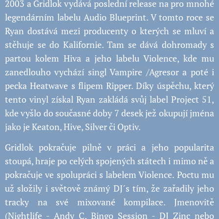
2003 a Gridlok vydává poslední release na pro mnohé
legendárním labelu Audio Blueprint. V tomto roce se
Ryan dostává mezi producenty o kterých se mluví a
stěhuje se do Kalifornie. Tam se dává dohromady s
partou kolem Hiva a jeho labelu Violence, kde mu
zanedlouho vychází singl Vampire /Agresor a poté i
pecka Heatwave s flipem Ripper. Díky úspěchu, který
tento vinyl získal Ryan zakládá svůj label Project 51,
kde vyšlo do současné doby 7 desek jež okupují jména
jako je Keaton, Hive, Silver či Optiv.
Gridlok pokračuje pilně v práci a jeho popularita
stoupá, hraje po celých spojených státech i mimo ně a
pokračuje ve spolupráci s labelem Violence. Poctu mu
už složily i světově známý DJ´s tím, že zařadily jeho
tracky na své mixované kompilace. Jmenovitě
(Nightlife - Andy C, Bingo Session - DJ Zinc nebo