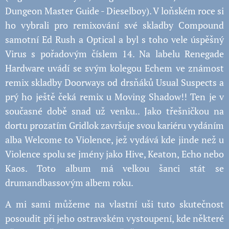
Dungeon Master Guide - Dieselboy). V loňském roce si
ho vybrali pro remixování své skladby Compound
samotní Ed Rush a Optical a byl s toho vele úspěšný
Virus s pořadovým číslem 14. Na labelu Renegade
Hardware uvádí se svým kolegou Echem ve známost
remix skladby Doorways od drsňáků Usual Suspects a
prý ho ještě čeká remix u Moving Shadow!! Ten je v
současné době snad už venku.. Jako třešničkou na
dortu prozatím Gridlok završuje svou kariéru vydáním
alba Welcome to Violence, jež vydává kde jinde než u
Violence spolu se jmény jako Hive, Keaton, Echo nebo
Kaos. Toto album má velkou šanci stát se
drumandbassovým albem roku.
A mi sami můžeme na vlastní uši tuto skutečnost
posoudit při jeho ostravském vystoupení, kde některé