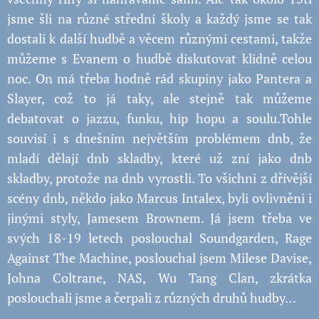
jsme šli na různé střední školy a každý jsme se tak
dostali k další hudbě a věcem různými cestami, takže
můžeme s Evanem o hudbě diskutovat klidně celou
noc. On má třeba hodně rád skupiny jako Pantera a
Slayer, což to já taky, ale stejně tak můžeme
debatovat o jazzu, funku, hip hopu a soulu.Tohle
souvisí i s dnešním největším problémem dnb, že
mladí dělají dnb skladby, které už zní jako dnb
skladby, protože na dnb vyrostli. To všichni z dřívější
scény dnb, někdo jako Marcus Intalex, byli ovlivněni i
jinými styly, Jamesem Brownem. Já jsem třeba ve
svých 18-19 letech poslouchal Soundgarden, Rage
Against The Machine, poslouchal jsem Milese Davise,
Johna Coltrane, NAS, Wu Tang Clan, zkrátka
poslouchali jsme a čerpali z různých druhů hudby…