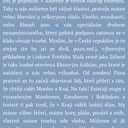
což je příjemné. V Americe je tenhle odstup enormní.
Taky u nás můžeme být vážně šťastní, protože máme
velmi liberální a velkorysou vládu. Umělci, muzikanti,
nebo filmaři jsou u nás speciálním druhem
nezaměstnaného, který pobírá podporu zatímco se v
klidu věnuje tvorbě. Myslím, že v České republice je to
stejné (to by jsi se divil, pozn.red.), výborným
příkladem je i takové Švédsko. Malá země jako Zéland
je taky hodně otevřená filmovým štábům, pro které je
natáčení u nás velmi výhodné. Od uvedení Pána
prstenů se tu začali objevovat lidi, kteří přiletí s tím,
že chtějí vidět Mordor a Kraj. No fakt! Existují mapy s
vyznačeným Mordorem, Gondorem i Roklinkou a
turisté ti pak tvrdí, že v Kraji viděli hobití dům. My
máme vůbec štěstí, máme hory, pláže, pouště a sníh,
vlastně máme trochu ode všeho. Můžeme si jít