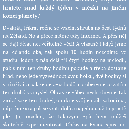
hrajete snad každý týden v měsíci na jiném
konci planety?
Dvakrát, třikrát ročně se vracím zhruba na šest týdnů
na Zéland. No a přece máme taky internet. A přes něj
se dají dělat neuvěřitelné věci! A vlastně i když jsme
na Zélandě oba, tak spolu 10 hodin nesedíme ve
studiu. Jeden z nás dělá tři-čtyři hodiny na melodii,
pak s ním ten druhý hodinu pobude a třeba dostane
hlad, nebo jede vyzvednout svou holku, dvě hodiny si
s ní užívá ,a pak sejde ze schodů a probereme co zatím
ten druhý vymyslel. Občas se vůbec neshodneme, tak
zmizí zase ten druhej, omrkne svůj email, zakouří si,
odpočine si a pak se vrátí dolů a najednou už to prostě
jde. Jo, myslím, že takovým způsobem můžeš
skutečně experimentovat. Občas na Evana spustím: