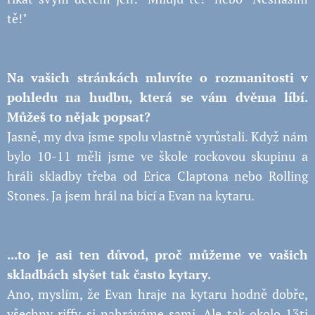
tě!"
Na vašich stránkách mluvíte o rozmanitosti v
pohledu na hudbu, která se vám dvěma líbí.
Můžeš to nějak popsat?
Jasně, my dva jsme spolu vlastně vyrůstali. Když nám
bylo 10-11 měli jsme ve škole rockovou skupinu a
hráli skladby třeba od Erica Claptona nebo Rolling
Stones. Ja jsem hrál na bicí a Evan na kytaru.
...to je asi ten důvod, proč můžeme ve vašich
skladbách slyšet tak často kytary.
Ano, myslím, že Evan hraje na kytaru hodně dobře,
všechny riffy si nahráváme sami. Ale tak okolo 13ti