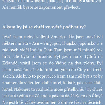
zajezdit na snowboardu, pak jet půl hodiny a surfovat.
Ale neměli byste se zapomenout převléct.
A kam by jsi se chtěl ve světě podívat ty?
Ještě jsem nebyl v Jižní Americe. Už jsem navštívil
některá místa v Asii – Singapur, Thajsko, Japonsko, ale
rád bych viděl Indii a Čínu. Tam jsem měl minulý rok
hrát, ale bylo to hrozné. Byl jsem na 6 týdnů na
Zélandě, vrátil jsem se do Vídně na dva týdny. Byl
jsem požádán, ať jedu hrát na týden do Číny na třech
akcích. Ale bylo to poprvé, co jsem tam měl být a to by
znamenalo vidět jen klub, hotel, letiště, pak zase klub,
hotel. Nakonec to rozhodla moje přítelkyně: "Ty chceš
jet na 6 týdnů na Zéland a pak na další týden do Číny?
No jestli tě vážně uvidím jen 5 dní ve třech měsících,