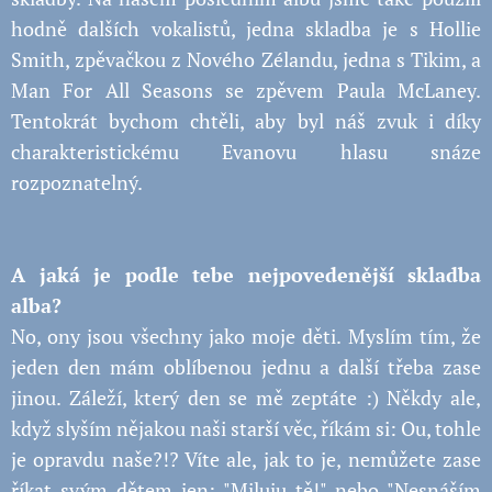
hodně dalších vokalistů, jedna skladba je s Hollie
Smith, zpěvačkou z Nového Zélandu, jedna s Tikim, a
Man For All Seasons se zpěvem Paula McLaney.
Tentokrát bychom chtěli, aby byl náš zvuk i díky
charakteristickému Evanovu hlasu snáze
rozpoznatelný.
A jaká je podle tebe nejpovedenější skladba
alba?
No, ony jsou všechny jako moje děti. Myslím tím, že
jeden den mám oblíbenou jednu a další třeba zase
jinou. Záleží, který den se mě zeptáte :) Někdy ale,
když slyším nějakou naši starší věc, říkám si: Ou, tohle
je opravdu naše?!? Víte ale, jak to je, nemůžete zase
říkat svým dětem jen: "Miluju tě!" nebo "Nesnáším