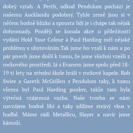
dobrý vztah. A Perth, odkud Pendulum pochází je
našemu Aucklandu podobný. Tyhle země jsou si v
něčem hodně blízko a spousta lidí je i chápe tak nějak
dohromady. Později se konala akce u příležitosti
vydání Hold Your Colour a Paul Harding měl nějaké
problémy s ubytováním.Tak jsme ho vzali k nám a po
pár pivech jsme došli k tomu, že jsme všichni vzešli z
rockového prostředí. Já s Evanem jsme spolu před 18-
19 ti lety na střední škole hráli v rockové kapele. Rob
Swire a Gareth McGrillen z Pendulum taky, k tomu
všemu byl Paul Harding punker, takže tam byla
výtečná vzájemná vazba. Naše tvorba se nám
navzájem hodně líbí a taky sdílíme stejný vkus v
hudbě. Máme rádi Metallicu, Slayer a navíc jsme
kámoši.