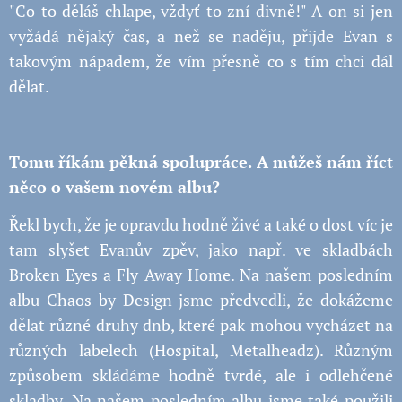
"Co to děláš chlape, vždyť to zní divně!" A on si jen
vyžádá nějaký čas, a než se naděju, přijde Evan s
takovým nápadem, že vím přesně co s tím chci dál
dělat.
Tomu říkám pěkná spolupráce. A můžeš nám říct
něco o vašem novém albu?
Řekl bych, že je opravdu hodně živé a také o dost víc je
tam slyšet Evanův zpěv, jako např. ve skladbách
Broken Eyes a Fly Away Home. Na našem posledním
albu Chaos by Design jsme předvedli, že dokážeme
dělat různé druhy dnb, které pak mohou vycházet na
různých labelech (Hospital, Metalheadz). Různým
způsobem skládáme hodně tvrdé, ale i odlehčené
skladby. Na našem posledním albu jsme také použili