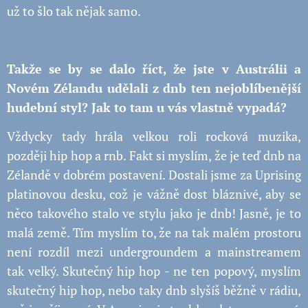
už to šlo tak nějak samo.
Takže se by se dalo říct, že jste v Austrálii a
Novém Zélandu udělali z dnb ten nejoblíbenější
hudební styl? Jak to tam u vás vlastně vypadá?
Vždycky tady hrála velkou roli rocková muzika,
později hip hop a rnb. Fakt si myslím, že je teď dnb na
Zélandě v dobrém postavení. Dostali jsme za Uprising
platinovou desku, což je vážně dost bláznivé, aby se
něco takového stalo ve stylu jako je dnb! Jasně, je to
malá země. Tím myslím to, že na tak malém prostoru
není rozdíl mezi undergroundem a mainstreamem
tak velký. Skutečný hip hop - ne ten popový, myslím
skutečný hip hop, nebo taky dnb slyšíš běžně v rádiu,