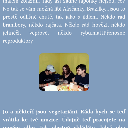
málem zbláznil. Tady asi žádné Japonky nejsou, co?
No tak se vám možná líbí Afričanky, Brazilky…jsou to
prostě odlišné chutě, tak jako s jídlem. Někdo rád
brambory, někdo rajčata. Někdo rád hovězí, někdo
jehněčí, vepřové, někdo rybu.mattPřenosné
reproduktory
Jo a někteří jsou vegetariáni. Ráda bych se teď
vrátila ke tvé muzice. Údajně teď pracujete na
novém albu. Jak vlastně skládáte, když oba