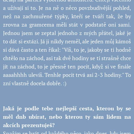
a užívají si to. Je na ně o něco povzbudivější pohled,
než na zachmuřené týpky, kteří se tváří tak, že by
zrovna za gramcema měli stát v podstatě oni sami.
Jednou jsem se zeptal jednoho z mých přátel, jaké je
to dát si extázi. Já ji nikdy neměl, ale jeden můj kámoš
si dává často a ten říkal: "Víš, to je, jakoby se ti hodně
chtělo na záchod, asi tak dvě hodiny se ti strašně chce
jít na záchod, to je přesně ten pocit, když si ve finále
aaaahhhh ulevíš. Tenhle pocit trvá asi 2-3 hodiny." To
zní vlastně docela dobře. :)
Jaká je podle tebe nejlepší cesta, kterou by se
měl dnb ubírat, nebo kterou ty sám lidem na
akcích prezentuješ?
Snažím se hrát od každého něco, jako dnes, kdy jsem