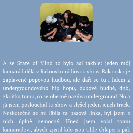
A se State of Mind to bylo asi takhle: jeden můj
kamarád dělá v Rakousku rádiovou show. Rakousko je
zaplavené popovou hudbou, ale daří se tu i lidem z
undergroundového hip hopu, dubové hudbě, dnb,
zkrátka tomu, co se obecně nazývá underground. No a
já jsem poslouchal tu show a slyšel jeden jejich track.
Neskutečně se mi líbila ta basová linka, byl jsem z
nich úplně nemocný. Hned jsem volal tomu
kamarádovi, abych zjistil kdo jsou tihle chlápci a pak