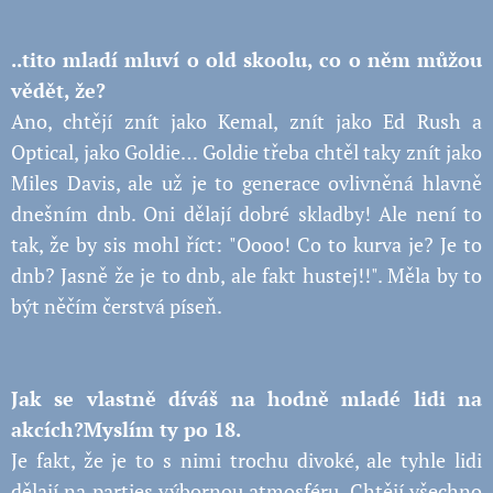
..tito mladí mluví o old skoolu, co o něm můžou
vědět, že?
Ano, chtějí znít jako Kemal, znít jako Ed Rush a
Optical, jako Goldie… Goldie třeba chtěl taky znít jako
Miles Davis, ale už je to generace ovlivněná hlavně
dnešním dnb. Oni dělají dobré skladby! Ale není to
tak, že by sis mohl říct: "Oooo! Co to kurva je? Je to
dnb? Jasně že je to dnb, ale fakt hustej!!". Měla by to
být něčím čerstvá píseň.
Jak se vlastně díváš na hodně mladé lidi na
akcích?Myslím ty po 18.
Je fakt, že je to s nimi trochu divoké, ale tyhle lidi
dělají na parties výbornou atmosféru. Chtějí všechno