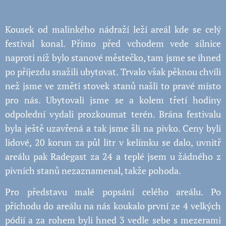
Kousek od malinkého nádraží leží areál kde se celý
festival konal. Přímo před vchodem vede silnice
naproti níž bylo stanové městečko, tam jsme se ihned
po příjezdu snažili ubytovat. Trvalo však pěknou chvíli
než jsme ve změti stovek stanů našli to pravé místo
pro nás. Ubytovali jsme se a kolem třetí hodiny
odpolední vydali prozkoumat terén. Brána festivalu
byla ještě uzavřená a tak jsme šli na pivko. Ceny byli
lidové, 20 korun za půl litr v kelímku se dalo, uvnitř
areálu pak Radegast za 24 a teplé jsem u žádného z
pivních stanů nezaznamenal, takže pohoda.
Pro představu malé popsání celého areálu. Po
příchodu do areálu na nás koukalo první ze 4 velkých
pódií a za rohem byli hned 3 vedle sebe s mezerami