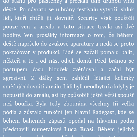
do stanu pro pláštěnky a přečkali tam druhou vlnu
děště. Po návratu se u brány festivalu vytvořil shluk
lidí, kteří chtěli jít dovnitř. Security však pouštěli
pouze ven z areálu a tato situace trvala asi dvě
hodiny. Ven prosákly informace o tom, že během
deště napršelo do zvukové aparatury a nedá se proto
pokračovat v produkci. Lidé se začali pomalu balit,
někteří a to i od nás, odjeli domů. Před bránou se
postupem času hlouček zvětšoval a začal být
agresivní. Z dálky sem zahlédl létající kelímky
směřující dovnitř areálu. Lidi byli neodbytní a kdyby je
nepustili do areálu, asi by způsobili ještě větší spoušť
než bouřka. Byla tedy zbourána všechny tři velká
pódia a zůstalo funkční jen hlavní Radegast, kde se
během baheních zápasů opodál na hlavním podiu
představili numetalový
Luca Brasi
. Během jejichž