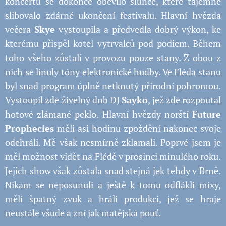
koncertu se dokonce oběvilo slunce, které tajemně
slibovalo zdárné ukončení festivalu. Hlavní hvězda
večera
Skye
vystoupila a předvedla dobrý výkon, ke
kterému přispěl kotel vytrvalců pod podiem. Během
toho všeho zůstali v provozu pouze stany. Z obou z
nich se linuly tóny elektronické hudby. Ve Fléda stanu
byl snad program úplně netknutý přírodní pohromou.
Vystoupil zde živelný dnb DJ
Sayko
, jež zde rozpoutal
hotové zlámané peklo. Hlavní hvězdy norští
Future
Prophecies
měli asi hodinu zpoždění nakonec svoje
odehráli. Mě však nesmírně zklamali. Poprvé jsem je
měl možnost vidět na Flédě v prosinci minulého roku.
Jejich show však zůstala snad stejná jek tehdy v Brně.
Nikam se neposunuli a ještě k tomu odflákli mixy,
měli špatný zvuk a hráli produkci, jež se hraje
neustále všude a zní jak matějská pouť.