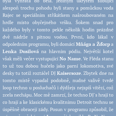
byla vyhřátá do běla. Jediným úkrytem slibující
alespoň trochu pohodu byli stany a pomůckou voda
Rajec se speciálním stříkátkem našroubovaném na
hrdle místo obyčejného vršku. Šokem snad pro
každého byly v tomto pekle několik hodin prázdné
dvě nádrže s pitnou vodou. První, kdo lákal v
odpoledním programu, byli domácí
Mňága a Žďorp
a
Lenka Dusilová
na hlavním pódiu. Největší kotel
však měli večer vystupující
No Name
. Ve Fléda stanu
to už tou dobou hučelo jako parní lokomotiva, své
desky tu totiž roztáčel DJ
Kaisersoze
. Zbytek dne na
tomto místě vypadal podobně, nudné valivě tvrdé
loop techno u posluchačů i dýdžejs nejspíš vítězí, což
zcela nechápu. Moc mě zamrzí, že techno DJ´s hrají to
co hrají a ke klasickému kvalitnímu Detroit technu se
úspěšně obracejí zády. Posun v programu způsobil, že