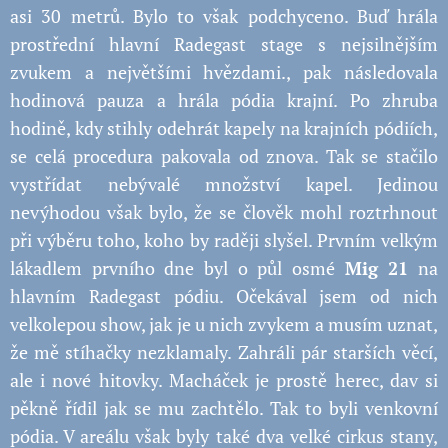
asi 30 metrů. Bylo to však podchyceno. Buď hrála
prostřední hlavní Radegast stage s nejsilnějším
zvukem a největšími hvězdami., pak následovala
hodinová pauza a hrála pódia krajní. Po zhruba
hodině, kdy stihly odehrát kapely na krajních pódiích,
se celá procedura pakovala od znova. Tak se stačilo
vystřídat nebývalé množství kapel. Jedinou
nevýhodou však bylo, že se člověk mohl roztrhnout
při výběru toho, koho by raději slyšel. Prvním velkým
lákadlem prvního dne byl o půl osmé
Mig 21
na
hlavním Radegast pódiu. Očekával jsem od nich
velkolepou show, jak je u nich zvykem a musím uznat,
že mě stíhačky nezklamaly. Zahráli pár starších věcí,
ale i nové hitovky. Macháček je prostě herec, dav si
pěkně řídil jak se mu zachtělo. Tak to byli venkovní
pódia. V areálu však byly také dva velké cirkus stany,