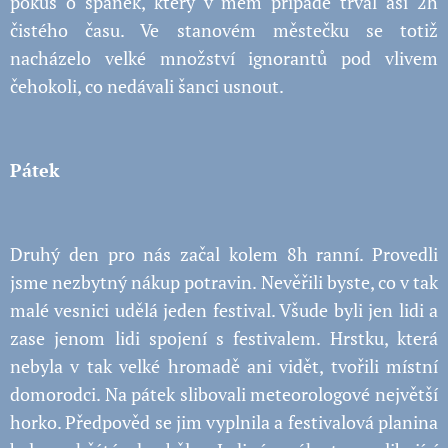
pokus o spánek, který v mém případě trval asi 2h
čistého času. Ve stanovém městečku se totiž
nacházelo velké množství ignorantů pod vlivem
čehokoli, co nedávali šanci usnout.
Pátek
Druhý den pro nás začal kolem 8h ranní. Provedli
jsme nezbytný nákup potravin. Nevěřili byste, co v tak
malé vesnici udělá jeden festival. Všude byli jen lidi a
zase jenom lidi spojení s festivalem. Hrstku, která
nebyla v tak velké hromadě ani vidět, tvořili místní
domorodci. Na pátek slibovali meteorologové největší
horko. Předpověd se jim vyplnila a festivalová planina