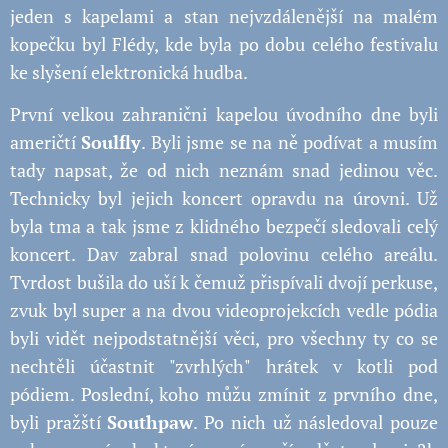
jeden s kapelami a stan nejvzdálenější na malém
kopečku byl Flédy, kde byla po dobu celého festivalu
ke slyšení elektronická hudba.
První velkou zahranični kapelou úvodního dne byli
američtí
Soulfly
. Byli jsme se na ně podívat a musím
tady napsat, že od nich neznám snad jedinou věc.
Technicky byl jejich koncert opravdu na úrovni. Už
byla tma a tak jsme z klidného bezpečí sledovali celý
koncert. Dav zabral snad polovinu celého areálu.
Tvrdost bušila do uší k čemuž přispívali dvojí perkuse,
zvuk byl super a na dvou videoprojekcích vedle pódia
byli vidět nejpodstatnější věci, pro všechny ty co se
nechtěli účastnit "zvrhlých" hrátek v kotli pod
pódiem. Poslední, koho můžu zmínit z prvního dne,
byli pražští
Southpaw
. Po nich už následoval pouze