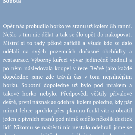
Sobota
Opět nás probudilo horko ve stanu už kolem 8h ranní.
Nešlo s tím nic dělat a tak se šlo opět do nakupovat.
Místní si to tady pěkně zařídili a všude kde se dalo
udělali na svých pozemcích dočasné obchůdky a
restaurace. Výborný kuřecí vývar jedinečně bodnul a
po něm následovala koupel v řece Bečvě jako každé
dopoledne jsme zde trávili čas v tom nejsilnějším
horku. Sobotní dopoledne už bylo pod mrakem a
takové horko nebylo. Předpovědi věštily přívalové
deště, první náznak se odehrál kolem poledne, kdy pár
minut lehce sprchlo přes planinu foukl vítr a obrátil
jeden z pivních stanů pod nímž sedělo několik desítek
lidí. Nikomu se naštěstí nic nestalo odebrali jsme se