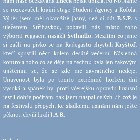
nám naše očekávaná
Lucca
nějak unikla. Po No Name
se rozezvučeli krajní stage Student Agency a Kofola.
Výběr jsem měl okamžitě jasný, než si dát
B.S.P.
s
uječeným Střihavkou, pobavili nás místo toho
výborní reggaem nasáklí
Švihadlo
. Mezitím co jsme
si zašli na pivko se na Radegastu chystali
Kryštof
,
kteří spustili něco kolem desáté večerní. Následná
kontrola toho co se děje na technu byla jen takovým
ujištěním se, že se zde nic závratného neděje.
Unavenost byla po tomto extrémně horkém dni
vysoká a spánek byl proti včerejšku opravdu luxusní
jestli dobře počítám, tak jsem naspal celých 7h což je
na festivalu přepych. Ke sladkému usínání nám ještě
pěknou chvíli hráli
J.A.R.