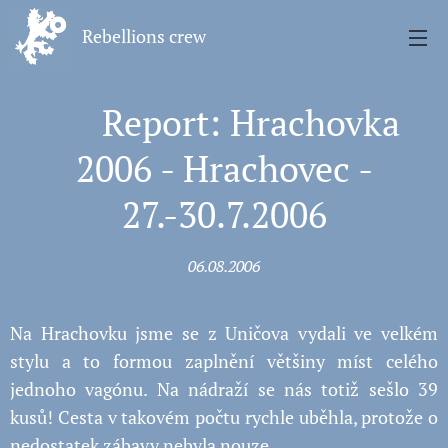
Rebellions crew
💥 Report: Hrachovka
2006 - Hrachovec -
27.-30.7.2006
06.08.2006
Na Hrachovku jsme se z Uničova vydali ve velkém
stylu a to formou zaplnění většiny míst celého
jednoho vagónu. Na nádraží se nás totiž sešlo 39
kusů! Cesta v takovém počtu rychle uběhla, protože o
nedostatek zábavy nebyla nouze.