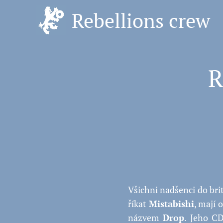
Rebellions crew
🎶 R
Všichni nadšenci do bri
říkat
Mistabishi
, mají 
názvem
Drop
. Jeho CD