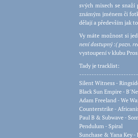
svých mixech se snaží 
známým jménem či fotkou
dělají a především jak to
Vy máte možnost si jed
není dostupný :( pozn. r
vystoupení v klubu Pro
Tady je tracklist:
-----------------------
Silent Witness - Ringsid
Black Sun Empire - B´Ne
Adam Freeland - We Wa
Counterstrike - African
Paul B & Subwave - Som
Pendulum - Spiral
Sunchase & Yana Key 