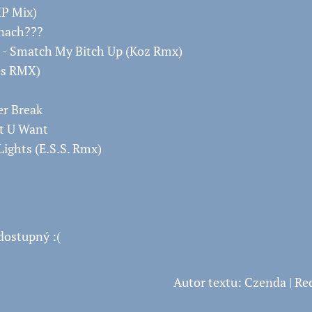
IP Mix)
snach???
o - Smatch My Bitch Up (Koz Rmx)
es RMX)
er Break
t U Want
Lights (E.S.S. Rmx)
dostupný :(
Autor textu: Czenda | R