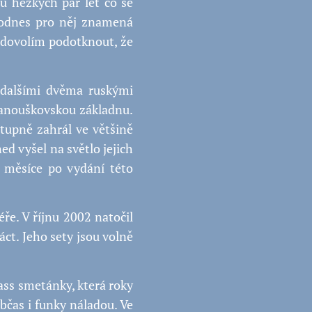
u hezkých pár let co se
 Dodnes pro něj znamená
i dovolím podotknout, že
s dalšími dvěma ruskými
fanouškovskou základnu.
stupně zahrál ve většině
ed vyšel na světlo jejich
i měsíce po vydání této
éře. V říjnu 2002 natočil
ct. Jeho sety jsou volně
ass smetánky, která roky
bčas i funky náladou. Ve