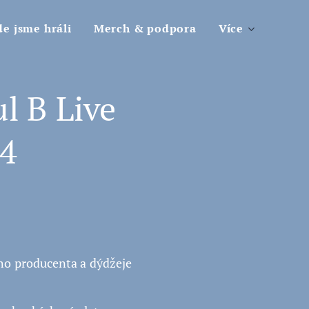
e jsme hráli
Merch & podpora
Více
l B Live
04
ho producenta a dýdžeje