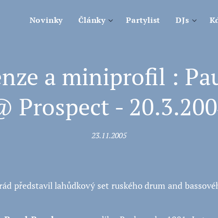
Novinky
Články
Partylist
DJs
Kd
nze a miniprofil : Pau
 Prospect - 20.3.20
23.11.2005
 rád představil lahůdkový set ruského drum and bassové