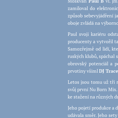
Moskvan
Paul B
vl. jm
zamiloval do elektroni
způsob sebevyjádření ja
oboje zvládá na výborn
Paul svoji kariéru ods
producenty a vytvořil t
Samozřejmě od lidí, kte
ruských klubů, spáchal
obrovský potenciál a p
prvotiny všiml
DJ Trac
Letos jsou tomu už tři r
svůj první Nu Born Mix.
ke stažení na různých d
Jeho pojetí produkce a 
udávala směr. Jeho sety