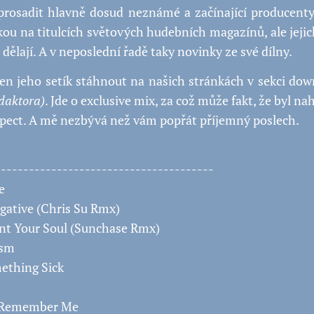
prosadit hlavně dosud neznámé a začínající producenty,
 na titulcích světových hudebních magazínů, ale jejich
 dělají. A v neposlední řadě taky novinky ze své dílny.
en jeho setík stáhnout na našich stránkách v sekci do
edaktora)
. Jde o exclusive mix, za což může fakt, že byl 
spect. A mě nezbývá než vám popřát příjemný poslech.
---------------------------------------
e
gative (Chris Su Rmx)
nt Your Soul (Sunchase Rmx)
ism
ething Sick
- Remember Me