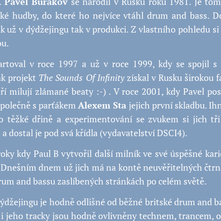
.
Pavel Burakov
se narodil v Rusku roku 1981. Je tom
cké hudby, do které ho nejvíce vtáhl drum and bass.
k už v dýdžejingu tak v produkci. Z vlastního pohledu s
ou.
tartoval v roce 1997 a už v roce 1999, kdy se spojil 
ak projekt
The Sounds Of Infinity
získal v Rusku širokou 
ří milují zlámané beaty :-) . V roce 2001, kdy Pavel po
 společně s parťákem
Alexem Sta
jejich první skladbu. Ihn
o těžké dřině a experimentování se zvukem si jich tř
e
a dostal je pod svá křídla (vydavatelství DSCI4).
oky kdy Paul B vytvořil další milník ve své úspěšné kari
 Dnešním dnem už jich má na kontě neuvěřitelných čtrná
rum and bassu zaslíbených stránkách po celém světě.
dýdžejingu je hodně odlišné od běžné britské drum and b
 i jeho tracky jsou hodně ovlivněny technem, trancem, o