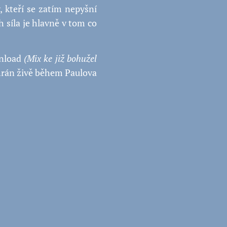
 kteří se zatím nepyšní
 síla je hlavně v tom co
wnload
(Mix ke již bohužel
nahrán živě během Paulova