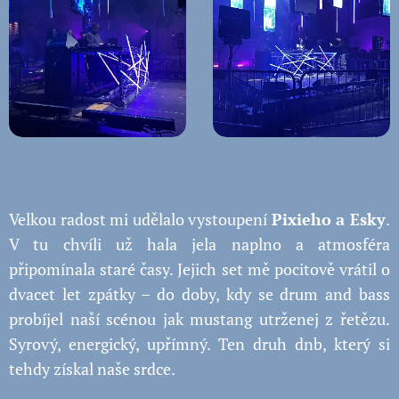
Velkou radost mi udělalo vystoupení
Pixieho a Esky
.
V tu chvíli už hala jela naplno a atmosféra
připomínala staré časy. Jejich set mě pocitově vrátil o
dvacet let zpátky – do doby, kdy se drum and bass
probíjel naší scénou jak mustang utrženej z řetězu.
Syrový, energický, upřímný. Ten druh dnb, který si
tehdy získal naše srdce.