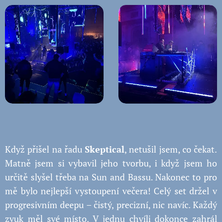
Když přišel na řadu
Skeptical
, netušil jsem, co čekat.
Matně jsem si vybavil jeho tvorbu, i když jsem ho
určitě slyšel třeba na Sun and Bassu. Nakonec to pro
mě bylo nejlepší vystoupení večera! Celý set držel v
progresivním deepu – čistý, precizní, nic navíc. Každý
zvuk měl své místo. V jednu chvíli dokonce zahrál