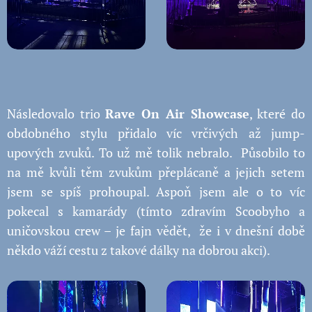
Následovalo trio
Rave On Air Showcase
, které do
obdobného stylu přidalo víc vrčivých až jump-
upových zvuků. To už mě tolik nebralo. Působilo to
na mě kvůli těm zvukům přeplácaně a jejich setem
jsem se spíš prohoupal. Aspoň jsem ale o to víc
pokecal s kamarády (tímto zdravím Scoobyho a
uničovskou crew – je fajn vědět, že i v dnešní době
někdo váží cestu z takové dálky na dobrou akci).