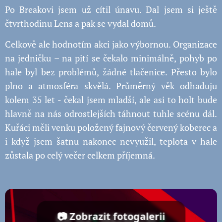
Po Breakovi jsem už cítil únavu. Dal jsem si ještě
čtvrthodinu Lens a pak se vydal domů.
Celkově ale hodnotím akci jako výbornou. Organizace
na jedničku – na pití se čekalo minimálně, pohyb po
hale byl bez problémů, žádné tlačenice. Přesto bylo
plno a atmosféra skvělá. Průměrný věk odhaduju
kolem 35 let - čekal jsem mladší, ale asi to holt bude
hlavně na nás odrostlejších táhnout tuhle scénu dál.
Kuřáci měli venku položený fajnový červený koberec a
i když jsem šatnu nakonec nevyužil, teplota v hale
zůstala po celý večer celkem příjemná.
📷 Zobrazit fotogalerii