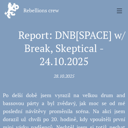
Rebellions crew
💥 Report: DNB[SPACE] w/
Break, Skeptical -
24.10.2025
28.10.2025
Po delší době jsem vyrazil na velkou drum and
bassovou párty a byl zvědavý, jak moc se od mé
poslední návštěvy proměnila scéna. Na akci jsem
dorazil už chvíli po 20. hodině, kdy vpouštěli první
mini várku nadšenců. Nechtěl jsem si totiž nechat