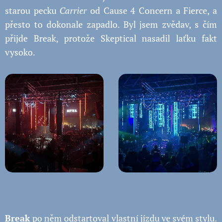
starou pecku
Carrier
od Cause 4 Concern a Fierce, a
přesto to dokonale zapadlo. Byl jsem zvědav, s čím
přijde Break, protože Skeptical nasadil laťku fakt
vysoko.
Break
po něm odstartoval vlastní jízdu ve svém stylu.