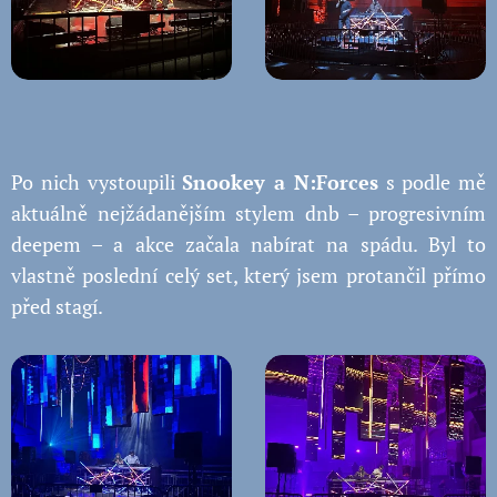
Po nich vystoupili
Snookey a N:Forces
s podle mě
aktuálně nejžádanějším stylem dnb – progresivním
deepem – a akce začala nabírat na spádu. Byl to
vlastně poslední celý set, který jsem protančil přímo
před stagí.