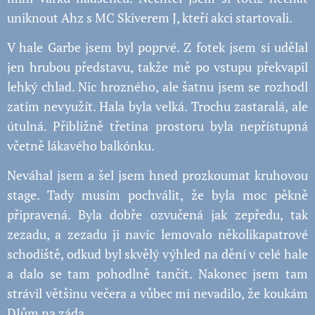
uniknout Ahz s MC Skiverem J, kteří akci startovali.
V hale Garbe jsem byl poprvé. Z fotek jsem si udělal
jen hrubou představu, takže mě po vstupu překvapil
lehký chlad. Nic hrozného, ale šatnu jsem se rozhodl
zatím nevyužít. Hala byla velká. Trochu zastaralá, ale
útulná. Přibližně třetina prostoru byla nepřístupná
včetně lákavého balkónku.
Neváhal jsem a šel jsem hned prozkoumat kruhovou
stage. Tady musím pochválit, že byla moc pěkně
připravená. Byla dobře ozvučená jak zepředu, tak
zezadu, a zezadu ji navíc lemovalo několikapatrové
schodiště, odkud byl skvělý výhled na dění v celé hale
a dalo se tam pohodlně tančit. Nakonec jsem tam
strávil většinu večera a vůbec mi nevadilo, že koukám
DJům na záda.