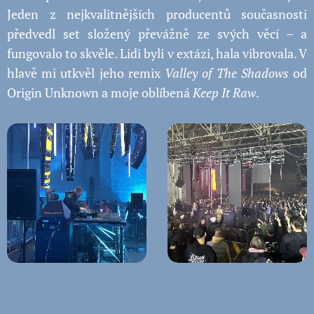
Jeden z nejkvalitnějších producentů současnosti
předvedl set složený převážně ze svých věcí – a
fungovalo to skvěle. Lidi byli v extázi, hala vibrovala. V
hlavě mi utkvěl jeho remix
Valley of The Shadows
od
Origin Unknown a moje oblíbená
Keep It Raw
.