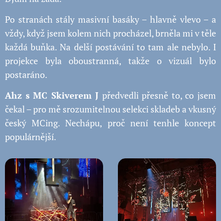
Po stranách stály masivní basáky – hlavně vlevo – a
vždy, když jsem kolem nich procházel, brněla mi v těle
každá buňka. Na delší postávání to tam ale nebylo. I
projekce byla oboustranná, takže o vizuál bylo
postaráno.
Ahz s MC Skiverem J
předvedli přesně to, co jsem
čekal – pro mě srozumitelnou selekci skladeb a vkusný
český MCing. Nechápu, proč není tenhle koncept
populárnější.