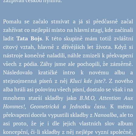
zazpívali českou hymnu.
Pomalu se začalo stmívat a já si předčasně začal
zahřívat co nejlepší místo na hlavní stagi, kde začínali
ladit
Tata Boj
s
. K této skupině mám totiž zvláštní
citový vztah, hlavně z dřívějších let života. Když si
nástroje konečně naladili, náhle zmizeli k překvapení
všech z pódia. Záhy jsme ale pochopili, že záměrně.
Následovalo kratičké intro k novému albu a
stejnojmenná píseň z něj
Kluci kde jste?
. Z nového
alba hráli asi polovinu všech písní, dostalo se však i na
mnohem starší skladby jako
B.M.O, Attention Aux
Hommes!, Geometrická a Jednotku času
. K mému
překvapení docela vypustili skladby z
Nanoalba
, ale to
asi proto, že je i dle jejich vlastních slov album
koncepční, či-li skladby z něj nejlépe vyzní společně,