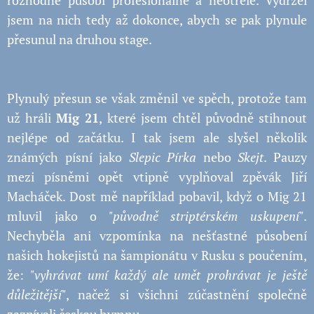
rozhodně působí profesionálně a neotřele. Vydržel
jsem na nich tedy až dokonce, abych se pak plynule
přesunul na druhou stage.
Plynulý přesun se však změnil ve spěch, protože tam
už hráli
Mig 21
, které jsem chtěl původně stihnout
nejlépe od začátku. I tak jsem ale slyšel několik
známých písní jako
Slepic Pírka
nebo
Skejt
. Pauzy
mezi písněmi opět vtipně vyplňoval zpěvák Jiří
Macháček. Dost mě například pobavil, když o Mig 21
mluvil jako o
"původně striptérském uskupení"
.
Nechyběla ani vzpomínka na nešťastné působení
našich hokejistů na šampionátu v Rusku s poučením,
že:
"vyhrávat umí každý ale umět prohrávat je ještě
důležitější"
, načež si všichni zúčastnění společně