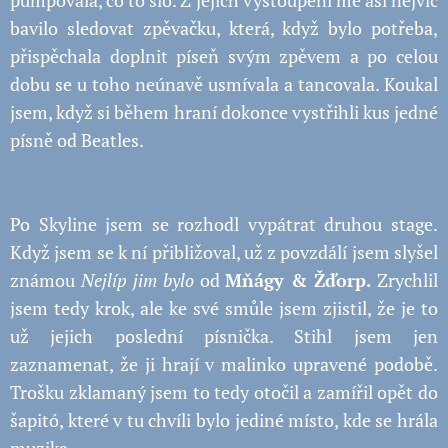
pumpovala, co to šlo. Z jejich vystoupení mě asi nejvíc
bavilo sledovat zpěvačku, která, když bylo potřeba,
přispěchala doplnit píseň svým zpěvem a po celou
dobu se u toho neúnavě usmívala a tancovala. Koukal
jsem, když si během hraní dokonce vystřihli kus jedné
písně od Beatles.
Po Skyline jsem se rozhodl vypátrat druhou stage.
Když jsem se k ní přibližoval, už z povzdálí jsem slyšel
známou
Nejlíp jim bylo
od
Mňágy & Žďorp.
Zrychlil
jsem tedy krok, ale ke své smůle jsem zjistil, že je to
už jejich poslední písnička. Stihl jsem jen
zaznamenat, že ji hrají v malinko upravené podobě.
Trošku zklamaný jsem to tedy otočil a zamířil opět do
šapitó, které v tu chvíli bylo jediné místo, kde se hrála