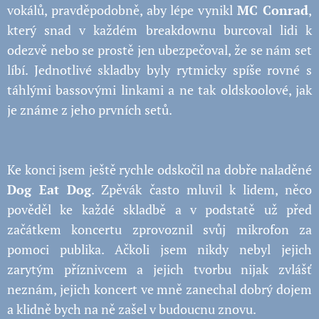
vokálů, pravděpodobně, aby lépe vynikl
MC Conrad
,
který snad v každém breakdownu burcoval lidi k
odezvě nebo se prostě jen ubezpečoval, že se nám set
líbí. Jednotlivé skladby byly rytmicky spíše rovné s
táhlými bassovými linkami a ne tak oldskoolové, jak
je známe z jeho prvních setů.
Ke konci jsem ještě rychle odskočil na dobře naladěné
Dog Eat Dog
. Zpěvák často mluvil k lidem, něco
pověděl ke každé skladbě a v podstatě už před
začátkem koncertu zprovoznil svůj mikrofon za
pomoci publika. Ačkoli jsem nikdy nebyl jejich
zarytým příznivcem a jejich tvorbu nijak zvlášť
neznám, jejich koncert ve mně zanechal dobrý dojem
a klidně bych na ně zašel v budoucnu znovu.