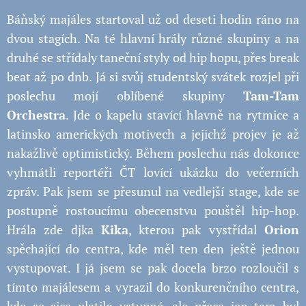
Báňský majáles startoval už od deseti hodin ráno na
dvou stagích. Na té hlavní hrály různé skupiny a na
druhé se střídaly taneční styly od hip hopu, přes break
beat až po dnb. Já si svůj studentský svátek rozjel při
poslechu mojí oblíbené skupiny
Tam-Tam
Orchestra
. Jde o kapelu stavící hlavně na rytmice a
latinsko amerických motivech a jejichž projev je až
nakažlivě optimistický. Během poslechu nás dokonce
vyhmátli reportéři ČT lovící ukázku do večerních
zpráv. Pak jsem se přesunul na vedlejší stage, kde se
postupně rostoucímu obecenstvu pouštěl hip-hop.
Hrála zde djka
Kika
, kterou pak vystřídal
Orion
spěchající do centra, kde měl ten den ještě jednou
vystupovat. I já jsem se pak docela brzo rozloučil s
tímto majálesem a vyrazil do konkurenčního centra,