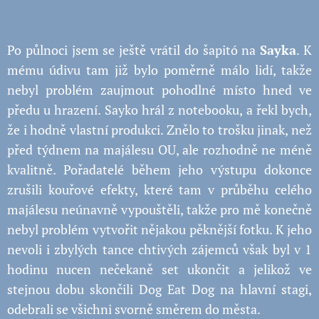
Po půlnoci jsem se ještě vrátil do šapitó na
Sayka
. K
mému údivu tam již bylo poměrně málo lidí, takže
nebyl problém zaujmout pohodlné místo hned ve
předu u hrazení. Sayko hrál z notebooku, a řekl bych,
že i hodně vlastní produkci. Znělo to trošku jinak, než
před týdnem na majálesu OU, ale rozhodně ne méně
kvalitně. Pořadatelé během jeho výstupu dokonce
zrušili kouřové efekty, které tam v průběhu celého
majálesu neúnavně vypouštěli, takže pro mě konečně
nebyl problém vytvořit nějakou pěknější fotku. K jeho
nevoli i zbylých tance chtivých zájemců však byl v 1
hodinu nucen nečekaně set ukončit a jelikož ve
stejnou dobu skončili Dog Eat Dog na hlavní stagi,
odebrali se všichni svorně směrem do města.