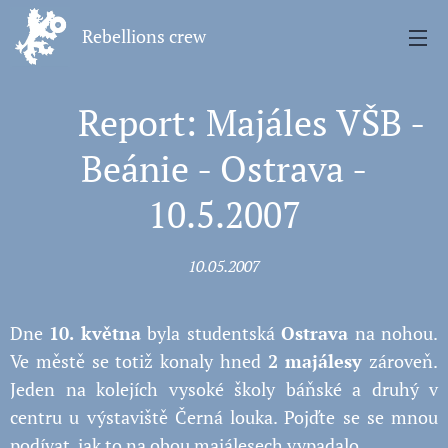
Rebellions crew
💥 Report: Majáles VŠB -
Beánie - Ostrava -
10.5.2007
10.05.2007
Dne
10. května
byla studentská
Ostrava
na nohou.
Ve městě se totiž konaly hned
2 majálesy
zároveň.
Jeden na kolejích vysoké školy báňské a druhý v
centru u výstaviště Černá louka. Pojďte se se mnou
podívat, jak to na obou majálesech vypadalo.