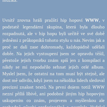
muzika.
Uvnitř zrovna hráli pražští hip hopoví
WWW
, v
podstatě legendární skupina, která byla dlouho
rozpadnutá, ale v hip hopu byli určitě ve své době
jedněmi z průkopníků tohoto stylu u nás. Nevím jak a
proč se dali zase dohromady, každopádně udělali
dobře. Na jejich vystoupení jsem se opravdu těšil,
přestože jejich tvorbu znám spíš jen z kompilací a
nikdy se mi nepodařilo sehnat jejich celé album.
Myslel jsem, že ostatní na tom musí být stejně, ale
dost mě udivilo, když jsem na několika lidech sledoval
precizní znalost textů. Na první dojem totiž WWW
nezní příliš líbivě, ani podobně jiným hip hopovým
uskupením co znám, projevem a myšlenkou ale