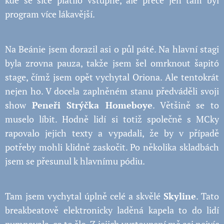
kde se sice platilo vstupné, ale přece jen tam byl
program více lákavější.
Na Beánie jsem dorazil asi o půl páté. Na hlavní stagi
byla zrovna pauza, takže jsem šel omrknout šapitó
stage, čímž jsem opět vychytal Oriona. Ale tentokrát
nejen ho. V docela zaplněném stanu předváděli svoji
show
Peneři Strýčka Homeboy
e
. Většině se to
muselo líbit. Hodně lidí si totiž společně s MCky
rapovalo jejich texty a vypadali, že by v případě
potřeby mohli klidně zaskočit. Po několika skladbách
jsem se přesunul k hlavnímu pódiu.
Tam jsem vychytal úplně celé a skvělé
Skyline
. Tato
breakbeatově elektronicky laděná kapela to do lidí