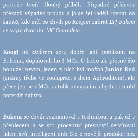
protože tvoří dlouhý příběh. Případné přídavky
překazil výpadek proudu a já se šel raději rovnat do
šapitó, kde měl co chvíli po
Koogim
zahrát
LTJ Bukem
se svým dvorním
MC Conradem
.
Koogi
už závěrem setu dobře ladil publikum na
Bukema, doplňovali ho 2 MCs. O koho ale přesně šlo
bohužel nevím, jeden z nich byl možná
Junior Red
(známý třeba ve spoluprácí s djem Aphroditem), ale
přece jen se v MCs natolik nevyznám, abych to mohl
potvrdit najisto.
Bukem
se chvíli seznamoval s technikou, a pak už s
přehledem a se sto procentní přesností servíroval
lidem svůj intelligent dnb. Šlo o novější produkci bez