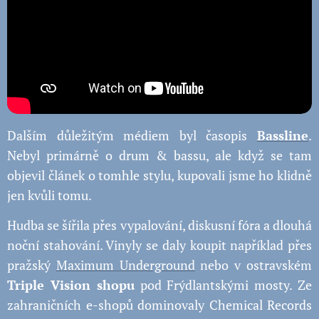
Dalším důležitým médiem byl časopis
Bassline
.
Nebyl primárně o drum & bassu, ale když se tam
objevil článek o tomhle stylu, kupovali jsme ho klidně
jen kvůli tomu.
Hudba se šířila přes vypalování, diskusní fóra a dlouhá
noční stahování. Vinyly se daly koupit například přes
pražský
Maximum Underground
nebo v ostravském
Triple Vision shopu
pod Frýdlantskými mosty. Ze
zahraničních e-shopů dominovaly Chemical Records