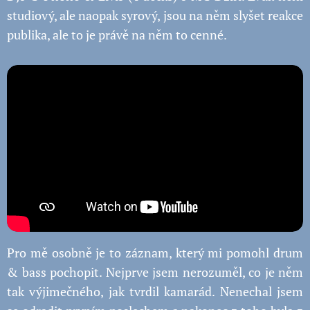
studiový, ale naopak syrový, jsou na něm slyšet reakce
publika, ale to je právě na něm to cenné.
Pro mě osobně je to záznam, který mi pomohl drum
& bass pochopit. Nejprve jsem nerozuměl, co je něm
tak výjimečného, jak tvrdil kamarád. Nenechal jsem