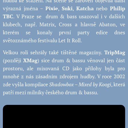
hudba ke stažení. Na scéně se zároveň objevila další
výrazná jména –
Pixie
,
Suki
,
Katcha
nebo
Philip
TBC
. V Praze se drum & bass usazoval i v dalších
klubech, např. Matrix, Cross a hlavně Abaton, ve
kterém se konaly první party edice dnes
světoznámého festivalu Let It Roll.
Velkou roli sehrály také tištěné magazíny.
TripMag
(později
XMag
) sice drum & bassu věnoval jen část
prostoru, ale mixovaná CD jako přílohy byla pro
mnohé z nás zásadním zdrojem hudby. V roce 2002
zde vyšla kompilace
Shadowbox – Mixed by Koogi
, která
patří mezi milníky českého drum & bassu.