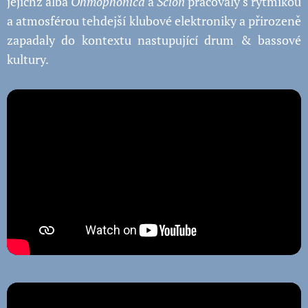
jejichž alba
Ohmophonica
a
Scion
pracovaly s rytmikou
a atmosférou tehdejší klubové elektroniky a přirozeně
zapadaly do kontextu nastupující drum & bassové
kultury.