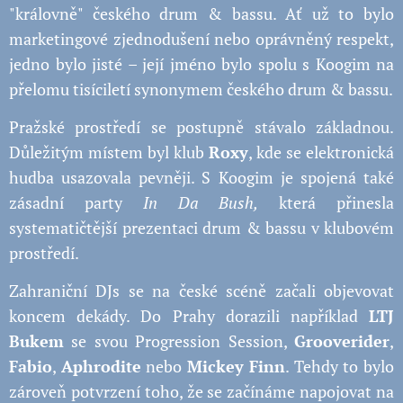
"královně" českého drum & bassu. Ať už to bylo
marketingové zjednodušení nebo oprávněný respekt,
jedno bylo jisté – její jméno bylo spolu s Koogim na
přelomu tisíciletí synonymem českého drum & bassu.
Pražské prostředí se postupně stávalo základnou.
Důležitým místem byl klub
Roxy
, kde se elektronická
hudba usazovala pevněji. S Koogim je spojená také
zásadní party
In Da Bush,
která přinesla
systematičtější prezentaci drum & bassu v klubovém
prostředí.
Zahraniční DJs se na české scéně začali objevovat
koncem dekády. Do Prahy dorazili například
LTJ
Bukem
se svou Progression Session,
Grooverider
,
Fabio
,
Aphrodite
nebo
Mickey Finn
. Tehdy to bylo
zároveň potvrzení toho, že se začínáme napojovat na