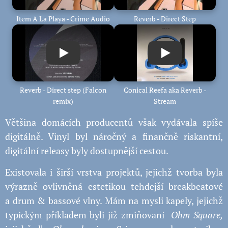
Item A La Playa - Crime Audio
Reverb - Direct Step
Play
Play
Reverb - Direct step (Falcon
Conical Reefa aka Reverb -
remix)
Stream
Většina domácích producentů však vydávala spíše
digitálně. Vinyl byl náročný a finančně riskantní,
digitální releasy byly dostupnější cestou.
Existovala i širší vrstva projektů, jejichž tvorba byla
výrazně ovlivněná estetikou tehdejší breakbeatové
a drum & bassové vlny. Mám na mysli kapely, jejichž
typickým příkladem byli již zmiňovaní
Ohm
Square,