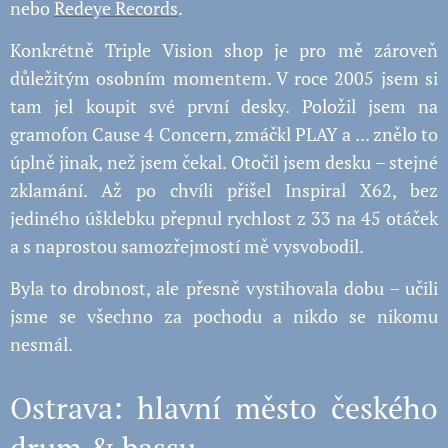
nebo
Redeye Records
.
Konkrétně Triple Vision shop je pro mě zároveň
důležitým osobním momentem. V roce 2005 jsem si
tam jel koupit své první desky. Položil jsem na
gramofon Cause 4 Concern, zmáčkl PLAY a ... znělo to
úplně jinak, než jsem čekal. Otočil jsem desku – stejné
zklamání. Až po chvíli přišel Inspiral X62, bez
jediného úšklebku přepnul rychlost z 33 na 45 otáček
a s naprostou samozřejmostí mě vysvobodil.
Byla to drobnost, ale přesně vystihovala dobu – učili
jsme se všechno za pochodu a nikdo se nikomu
nesmál.
Ostrava: hlavní město českého
drum & bassu