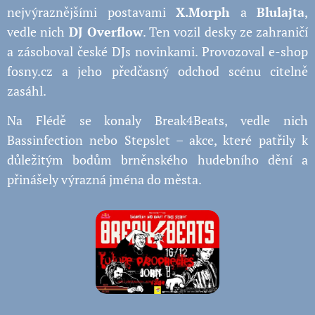
nejvýraznějšími postavami
X.Morph
a
Blulajta
,
vedle nich
DJ Overflow
. Ten vozil desky ze zahraničí
a zásoboval české DJs novinkami. Provozoval e-shop
fosny.cz a jeho předčasný odchod scénu citelně
zasáhl.
Na Flédě se konaly Break4Beats, vedle nich
Bassinfection nebo Stepslet – akce, které patřily k
důležitým bodům brněnského hudebního dění a
přinášely výrazná jména do města.