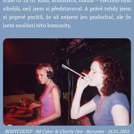
stálo to za to. Klub, atmosféra, hudba – všechno bylo
silnější, než jsem si představoval. A právě tehdy jsem
si poprvé pocítil, že už nejsem jen posluchač, ale že
jsem součástí této komunity.
BODYCOUNT - IM Cyber & Charlie One - Barumba - 26.01.2002