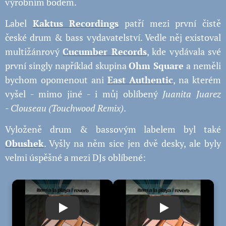
výrobním bodem.
Label
Kaktus Recordings
patří mezi první čistě
české drum & bass vydavatelství. Vedle něj existoval
multižánrový
Cucumber Records
, kde vydávala své
první singly například skupina
Ohm Square
a neměli
bychom opomenout ani
East Authentic
, na kterém
vyšel - mimo jiné - i můj oblíbený
Juanita Juarez
- Clouseau (Touchwood Remix)
.
Vyloženě drum & bassovým labelem byl také
Obushek
. Vyšly na něm sice jen dvě desky, ale byly
velmi úspěšné a mezi DJs oblíbené:
Play
Play