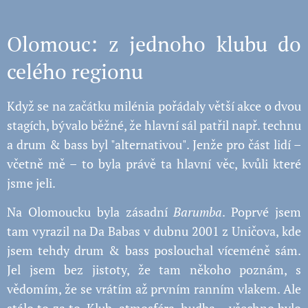
Olomouc: z jednoho klubu do
celého regionu
Když se na začátku milénia pořádaly větší akce o dvou
stagích, bývalo běžné, že hlavní sál patřil např. technu
a drum & bass byl "alternativou". Jenže pro část lidí –
včetně mě – to byla právě ta hlavní věc, kvůli které
jsme jeli.
Na Olomoucku byla zásadní
Barumba
. Poprvé jsem
tam vyrazil na Da Babas v dubnu 2001 z Uničova, kde
jsem tehdy drum & bass poslouchal víceméně sám.
Jel jsem bez jistoty, že tam někoho poznám, s
vědomím, že se vrátím až prvním ranním vlakem. Ale