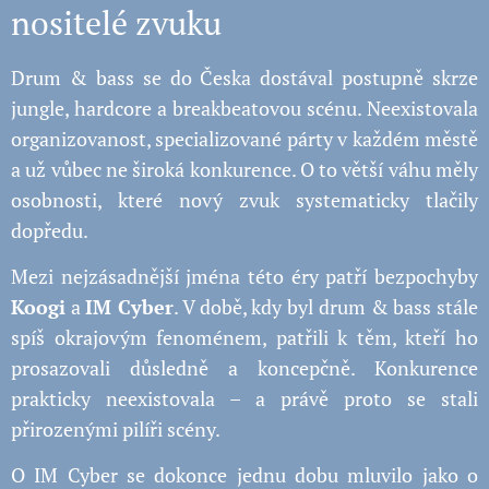
nositelé zvuku
Drum & bass se do Česka dostával postupně skrze
jungle, hardcore a breakbeatovou scénu. Neexistovala
organizovanost, specializované párty v každém městě
a už vůbec ne široká konkurence. O to větší váhu měly
osobnosti, které nový zvuk systematicky tlačily
dopředu.
Mezi nejzásadnější jména této éry patří bezpochyby
Koogi
a
IM Cyber
. V době, kdy byl drum & bass stále
spíš okrajovým fenoménem, patřili k těm, kteří ho
prosazovali důsledně a koncepčně. Konkurence
prakticky neexistovala – a právě proto se stali
přirozenými pilíři scény.
O IM Cyber se dokonce jednu dobu mluvilo jako o