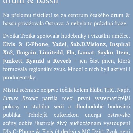
Na přelomu tisíciletí se za centrum českého drum &
bassu považovala Ostrava. A nebyla to prázdná fráze.
Dvoika.Troika
spojovala hudebníky i vizuální umělce.
Elvis
&
C-Phone
,
Yadel
,
Sub.D.Visionz
,
Inspiral
X62
,
Ibogain
,
Limitedd
,
Flu
,
Lamat
,
Sayko
,
Item
,
Junkett
,
Kyanid a Reverb
– jen část jmen, která
formovala regionální zvuk. Mnozí z nich byli aktivní i
producentsky.
Místní scéna se nejprve točila kolem
klubu THC
. Např.
Future Breakz
patřila mezi první systematičtější
pokusy o stabilní sérii a dlouhodobé budování
publika. Tehdejší euforickou energii ostravské
scény dobře ilustruje živý audiozáznam vystoupení
DJs C-Phone & Elvis (4 decks) s MC Dziri. Zvuk není