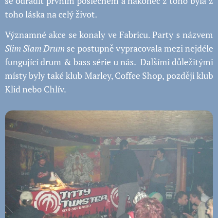
se odradit prvním poslechem a nakonec z toho byla z
toho láska na celý život.
Významné akce se konaly ve Fabricu. Party s názvem
Slim Slam Drum
se postupně vypracovala mezi nejdéle
fungující drum & bass série u nás. Dalšími důležitými
místy byly také klub Marley, Coffee Shop, později klub
Klid nebo Chlív.