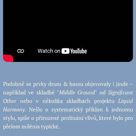
Podobně se prvky drum & bassu objevovaly i jinde –
například ve skladbě "
Middle Ground
" od
Significant
Other
nebo v několika skladbách projektu
Liquid
Harmony
. Nešlo o systematický příklon k jednomu
stylu, spíše o přirozené prolínání vlivů, které bylo pro
přelom milénia typické.