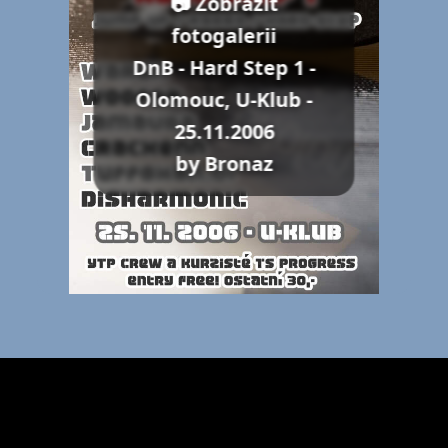
📷 Zobrazit
fotogalerii
DnB - Hard Step 1 -
Olomouc, U-Klub -
25.11.2006
by Bronaz