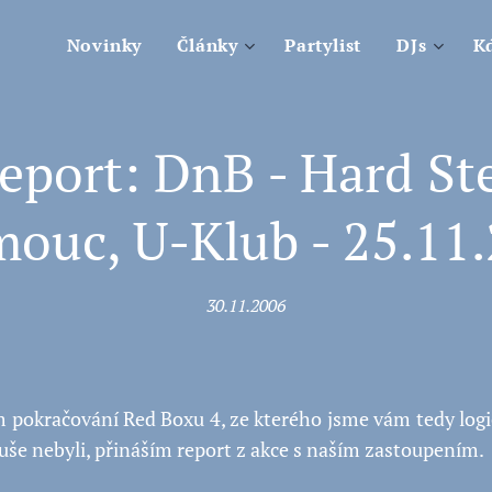
Novinky
Články
Partylist
DJs
Kd
eport: DnB - Hard Ste
ouc, U-Klub - 25.11
30.11.2006
 pokračování Red Boxu 4, ze kterého jsme vám tedy logic
uše nebyli, přináším report z akce s naším zastoupením.