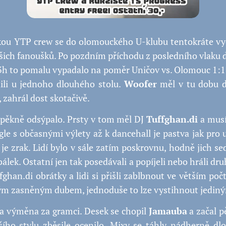
ou YTP crew se do olomouckého U-klubu tentokráte vyd
šich fanoušků. Po pozdním příchodu z posledního vlaku 
h to pomalu vypadalo na poměr Uničov vs. Olomouc 1:1.
dili u jednoho dlouhého stolu.
Woofer
měl v tu dobu d
, zahrál dost skotačivě.
pěkně odsýpalo. Prsty v tom měl DJ
Tuffghan.di
a musí
le s občasnými výlety až k dancehall je pastva jak pro u
je zrak. Lidí bylo v sále zatím poskrovnu, hodně jich se
bálek. Ostatní jen tak posedávali a popíjeli nebo hráli dru
ffghan.di obrátky a lidi si přišli zablbnout ve větším po
m zasněným dubem, jednoduše to lze vystihnout jediný
la výměna za gramci. Desek se chopil
Jamauba
a začal p
ího stylu zběsile ocenilo. Mixy se táhly nádherně dlo