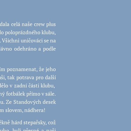
ala celá naše crew plus
do poloprázdného klubu,
 Všichni uničováci se na
ávno odehráno a podle
m poznamenat, že jeho
ši, tak potrava pro další
dělo v zadní části klubu,
hý fotbálek přímo v sále.
čtu. Ze Standových desek
m slovem, nádhera!
ěkně hárd stepařsky, což
uho, byli přesné a naši