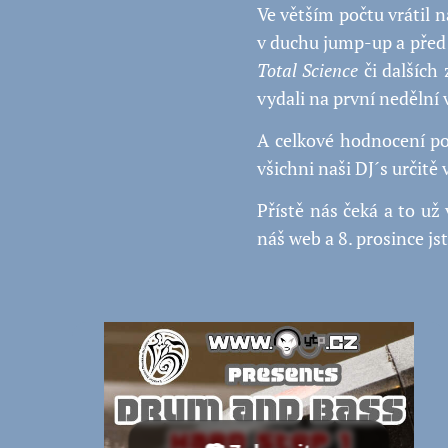
Ve větším počtu vrátil n
v duchu jump-up a před
Total Science
či dalších
vydali na první nedělní 
A celkové hodnocení p
všichni naši DJ´s určitě 
Přístě nás čeká a to už
náš web a 8. prosince j