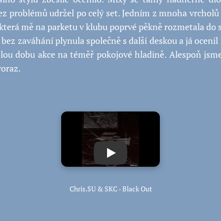
ez problémů udržel po celý set. Jedním z mnoha vrcholů
 která mě na parketu v klubu poprvé pěkně rozmetala do s
 bez zaváhání plynula společně s další deskou a já ocenil
elou dobu akce na téměř pokojové hladině. Alespoň jsme
oraz.
Play
Chris.SU & SKC - Black Out