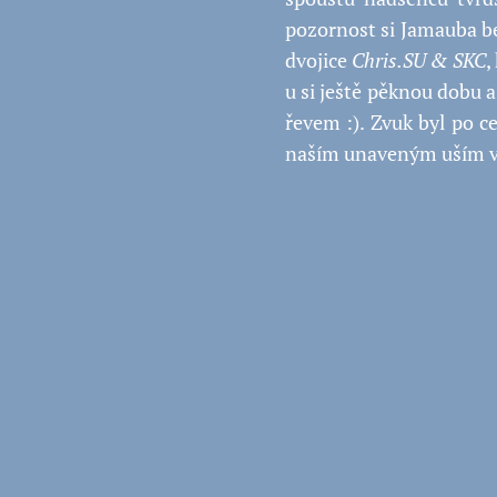
pozornost si Jamauba b
dvojice
Chris.SU & SKC
,
u si ještě pěknou dobu a
řevem :). Zvuk byl po c
naším unaveným uším v