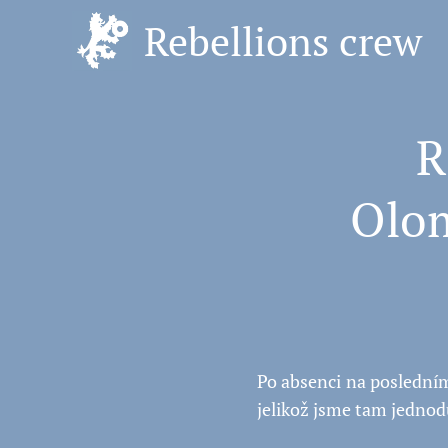
Rebellions crew
💥 R
Olom
Po absenci na posledním
jelikož jsme tam jednod