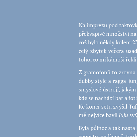
Na imprezu pod taktovk
překvapivé množství na
což bylo někdy kolem 23
celý zbytek večera usa
toho, co mi kámoši řekli
Z gramofonů to zrovna 
dubby style a ragga-jung
smyslové ústrojí, jakým 
kde se nachází bar a fot
Ke konci setu zvýšil Tu
mě nejvíce bavil
Juju
svý
Byla půlnoc a tak nasta
spoustu nadšenců tvrdš