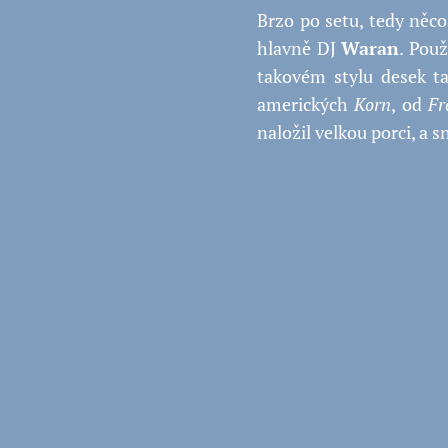
Brzo po setu, tedy něco
hlavně DJ
Waran
. Použ
takovém stylu desek t
amerických
Korn
, od
Fr
naložil velkou porci, a sn