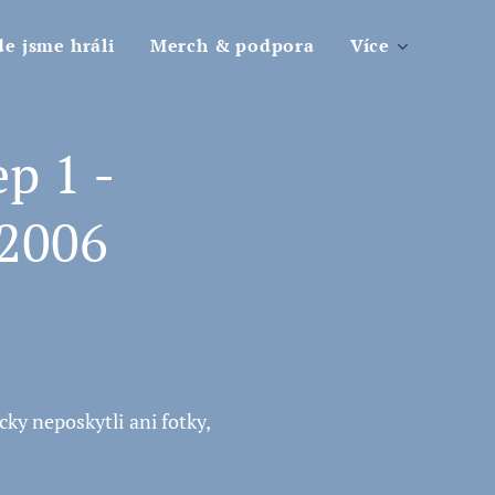
e jsme hráli
Merch & podpora
Více
p 1 -
.2006
ky neposkytli ani fotky,