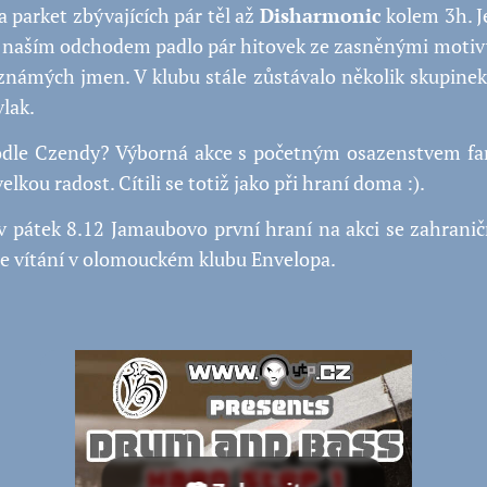
a parket zbývajících pár těl až
Disharmonic
kolem 3h. J
 naším odchodem padlo pár hitovek ze zasněnými motiv
 známých jmen. V klubu stále zůstávalo několik skupinek
vlak.
odle Czendy? Výborná akce s početným osazenstvem fan
velkou radost. Cítili se totiž jako při hraní doma :).
 v pátek 8.12 Jamaubovo první hraní na akci se zahraničn
ste vítání v olomouckém klubu Envelopa.