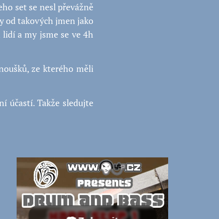
eho set se nesl převážně
y od takových jmen jako
 lidí a my jsme se ve 4h
oušků, ze kterého měli
í účastí. Takže sledujte