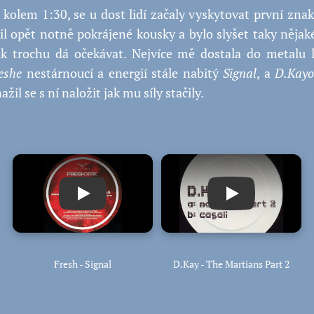
 kolem 1:30, se u dost lidí začaly vyskytovat první znak
il opět notně pokrájené kousky a bylo slyšet taky nějaké
ak trochu dá očekávat. Nejvíce mě dostala do metalu 
eshe
nestárnoucí a energií stále nabitý
Signal
, a
D.Kayo
ažil se s ní naložit jak mu síly stačily.
Play
Play
Fresh - Signal
D.Kay - The Martians Part 2