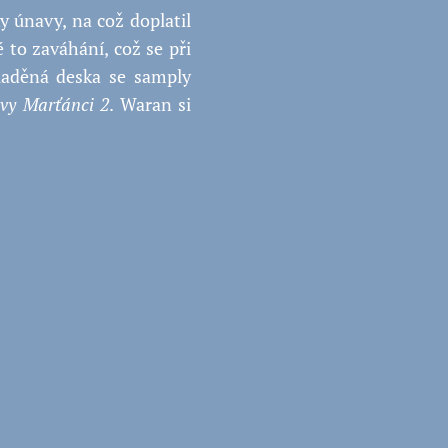
y únavy, na což doplatil
 to zaváhání, což se při
laděná deska se samply
vy Marťánci 2
. Waran si