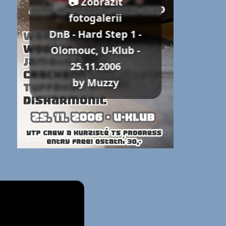
📷 Zobrazit
fotogalerii
DnB - Hard Step 1 -
Olomouc, U-Klub -
25.11.2006
by Muzzy